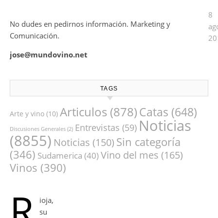
8
No dudes en pedirnos información. Marketing y
ag
Comunicación.
20
jose@mundovino.net
TAGS
Articulos
(878)
Catas
(648)
Arte y vino
(10)
Noticias
Entrevistas
(59)
Discusiones Generales
(2)
(8855)
Sin categoría
Noticias
(150)
(346)
Vino del mes
(165)
Sudamerica
(40)
Vinos
(390)
R
ioja,
su