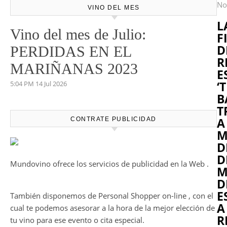
No
VINO DEL MES
L
Vino del mes de Julio:
F
D
PERDIDAS EN EL
R
MARIÑANAS 2023
E
‘
5:04 PM
14 Jul 2026
B
T
A
CONTRATE PUBLICIDAD
M
D
D
Mundovino ofrece los servicios de publicidad en la Web .
M
D
E
También disponemos de Personal Shopper on-line , con el
A
cual te podemos asesorar a la hora de la mejor elección de
R
tu vino para ese evento o cita especial.