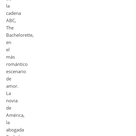
la
cadena
ABC,
The
Bachelorette,
en
el
más
romántico
escenario
de
amor.
La
novia
de
América,
la
abogada