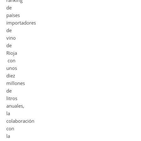
ranking
de
países
importadores
de
vino
de
Rioja
con
unos
diez
millones
de
litros
anuales,
la
colaboración
con
la