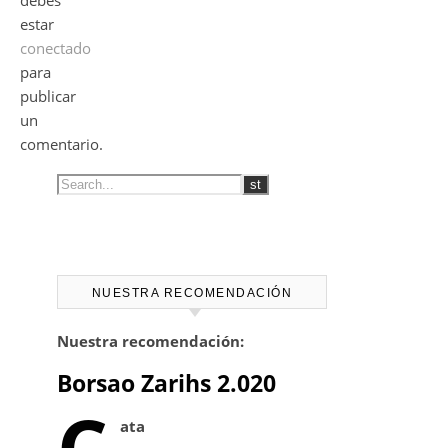
debes
estar
conectado
para
publicar
un
comentario.
NUESTRA RECOMENDACIÓN
Nuestra recomendación:
Borsao Zarihs 2.020
C
ata