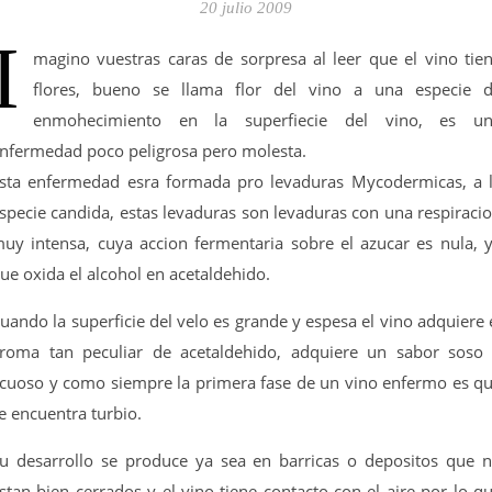
20 julio 2009
I
magino vuestras caras de sorpresa al leer que el vino tie
flores, bueno se llama flor del vino a una especie 
enmohecimiento en la superfiecie del vino, es u
nfermedad poco peligrosa pero molesta.
sta enfermedad esra formada pro levaduras Mycodermicas, a 
specie candida, estas levaduras son levaduras con una respiraci
uy intensa, cuya accion fermentaria sobre el azucar es nula, 
ue oxida el alcohol en acetaldehido.
uando la superficie del velo es grande y espesa el vino adquiere 
roma tan peculiar de acetaldehido, adquiere un sabor soso
cuoso y como siempre la primera fase de un vino enfermo es q
e encuentra turbio.
u desarrollo se produce ya sea en barricas o depositos que 
stan bien cerrados y el vino tiene contacto con el aire por lo q