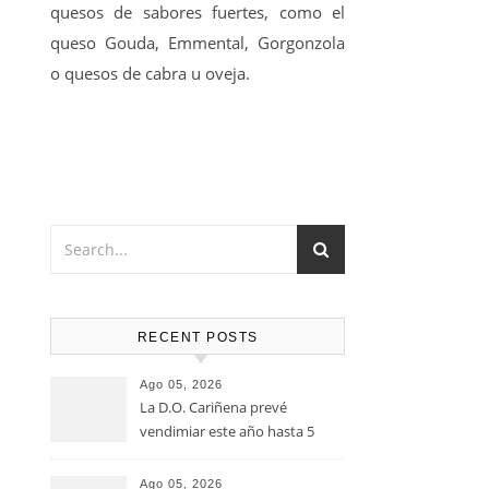
quesos de sabores fuertes, como el
queso Gouda, Emmental, Gorgonzola
o quesos de cabra u oveja.
RECENT POSTS
Ago 05, 2026
La D.O. Cariñena prevé
vendimiar este año hasta 5
millones de kilos de uva más
que en 2025
Ago 05, 2026