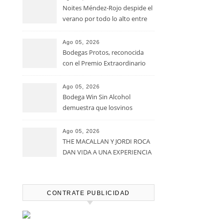
Noites Méndez-Rojo despide el
verano por todo lo alto entre
viñedos, vino y mucho humor
Ago 05, 2026
Bodegas Protos, reconocida
con el Premio Extraordinario
Alimentos de España 2026 por
casi un siglo de excelencia
Ago 05, 2026
vitivinícola
Bodega Win Sin Alcohol
demuestra que losvinos
desalcoholizados de alta
calidadcomienzan a diseñarse
Ago 05, 2026
en el viñedo
THE MACALLAN Y JORDI ROCA
DAN VIDA A UNA EXPERIENCIA
SENSORIAL ÚNICA EN EL
CAPÍTULO FINAL DE THE
HARMONY COLLECTION
CONTRATE PUBLICIDAD