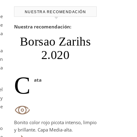
NUESTRA RECOMENDACIÓN
ne
de
Nuestra recomendación:
na
Borsao Zarihs
la
2.020
on
ya
C
ata
el
 y
ue
Bonito color rojo picota intenso, limpio
no
y brillante. Capa Media-alta.
ue