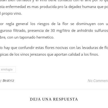
sta enfermedad es mas producida pro la dejadez humana que p
l propio vino.
or regla general los riesgos de la flor se disminuyen con 
iguroso filtrado, presencia de 30 mg/litro de anhidrido sulfuro
ibre, con un taponado hermetico.
o hay que confundir estas flores nocivas con las levaduras de fl
ípicas de los vinos jerezanos que aportan calidad a los finos.
enologia
By
Beatriz
No Commen
DEJA UNA RESPUESTA