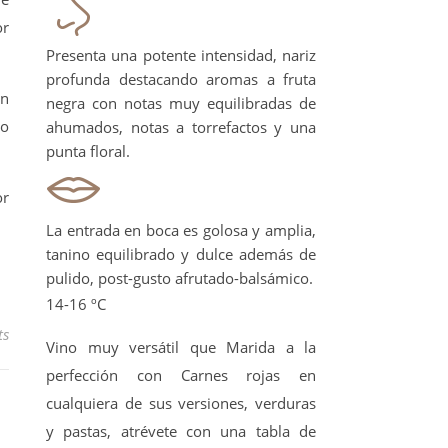
or
Presenta una potente intensidad, nariz
profunda destacando aromas a fruta
un
negra con notas muy equilibradas de
so
ahumados, notas a torrefactos y una
punta floral.
or
La entrada en boca es golosa y amplia,
tanino equilibrado y dulce además de
pulido, post-gusto afrutado-balsámico.
14-16 ºC
ts
Vino muy versátil que Marida a la
perfección con Carnes rojas en
cualquiera de sus versiones, verduras
y pastas, atrévete con una tabla de