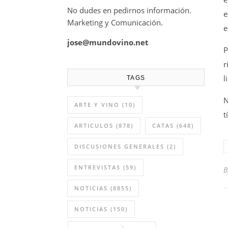
No dudes en pedirnos información.
e
Marketing y Comunicación.
e
jose@mundovino.net
P
r
l
TAGS
N
ARTE Y VINO
(10)
t
ARTICULOS
(878)
CATAS
(648)
DISCUSIONES GENERALES
(2)
ENTREVISTAS
(59)
NOTICIAS
(8855)
NOTICIAS
(150)