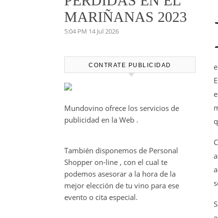
PERDIDAS EN EL
MARIÑANAS 2023
5:04 PM
14 Jul 2026
CONTRATE PUBLICIDAD
e
E
e
m
Mundovino ofrece los servicios de
publicidad en la Web .
q
C
También disponemos de Personal
a
Shopper on-line , con el cual te
a
podemos asesorar a la hora de la
s
mejor elección de tu vino para ese
evento o cita especial.
S
e