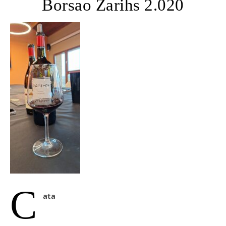
Borsao Zarihs 2.020
C
ata