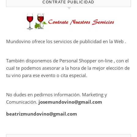
desalcoholizados de alta
calidadcomienzan a diseñarse
Ago 05, 2026
en el viñedo
THE MACALLAN Y JORDI ROCA
DAN VIDA A UNA EXPERIENCIA
SENSORIAL ÚNICA EN EL
CAPÍTULO FINAL DE THE
HARMONY COLLECTION
CONTRATE PUBLICIDAD
Mundovino ofrece los servicios de publicidad en la Web .
También disponemos de Personal Shopper on-line , con el
cual te podemos asesorar a la hora de la mejor elección de
tu vino para ese evento o cita especial.