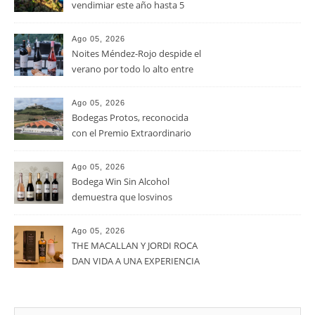
RECENT POSTS
Ago 05, 2026
La D.O. Cariñena prevé
vendimiar este año hasta 5
millones de kilos de uva más
que en 2025
Ago 05, 2026
Noites Méndez-Rojo despide el
verano por todo lo alto entre
viñedos, vino y mucho humor
Ago 05, 2026
Bodegas Protos, reconocida
con el Premio Extraordinario
Alimentos de España 2026 por
casi un siglo de excelencia
Ago 05, 2026
vitivinícola
Bodega Win Sin Alcohol
demuestra que losvinos