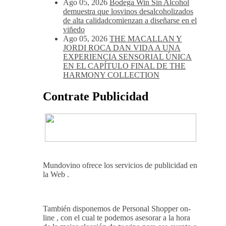
Ago 05, 2026
Noites Méndez-Rojo
despide el verano por todo lo alto entre
viñedos, vino y mucho humor
Ago 05, 2026
Bodegas Protos,
reconocida con el Premio Extraordinario
Alimentos de España 2026 por casi un
siglo de excelencia vitivinícola
Ago 05, 2026
Bodega Win Sin Alcohol
demuestra que losvinos desalcoholizados
de alta calidadcomienzan a diseñarse en el
viñedo
Ago 05, 2026
THE MACALLAN Y
JORDI ROCA DAN VIDA A UNA
EXPERIENCIA SENSORIAL ÚNICA
EN EL CAPÍTULO FINAL DE THE
HARMONY COLLECTION
Contrate Publicidad