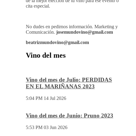
Mundovino ofrece los servicios de publicidad en
la Web .
También disponemos de Personal Shopper on-
line , con el cual te podemos asesorar a la hora
de la mejor elección de tu vino para ese evento o
cita especial.
No dudes en pedirnos información. Marketing y
Comunicación.
josemundovino@gmail.com
beatrizmundovino@gmail.com
Vino del mes
Vino del mes de Julio: PERDIDAS
EN EL MARIÑANAS 2023
5:04 PM
14 Jul 2026