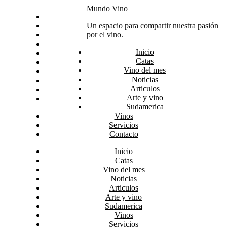
Skip
Mundo Vino
Inicio
to
Catas
Un espacio para compartir nuestra pasión
content
Vino del mes
por el vino.
Noticias
Inicio
Articulos
Catas
Arte y vino
Vino del mes
Sudamerica
Noticias
Vinos
Articulos
Servicios
Arte y vino
Contacto
Sudamerica
Vinos
Servicios
Contacto
Inicio
Catas
Vino del mes
Noticias
Articulos
Arte y vino
Sudamerica
Vinos
Servicios