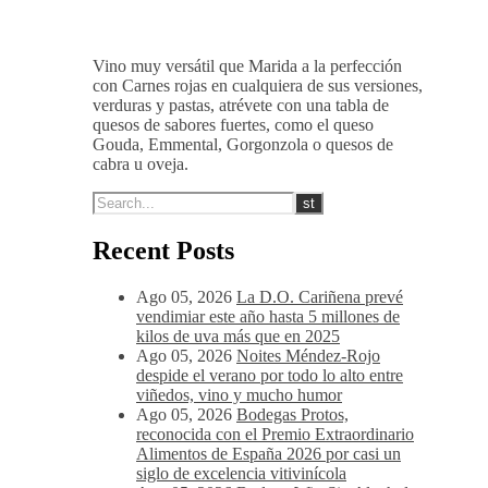
amplia, tanino equilibrado y dulce
además de pulido, post-gusto
afrutado-balsámico.
14-16 ºC
Vino muy versátil que Marida a la perfección
con Carnes rojas en cualquiera de sus versiones,
verduras y pastas, atrévete con una tabla de
quesos de sabores fuertes, como el queso
Gouda, Emmental, Gorgonzola o quesos de
cabra u oveja.
Recent Posts
Ago 05, 2026
La D.O. Cariñena prevé
vendimiar este año hasta 5 millones de
kilos de uva más que en 2025