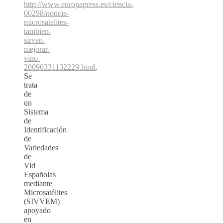
http://www.europapress.es/ciencia-
00298/noticia-
microsatelites-
tambien-
sirven-
mejorar-
vino-
20090331132229.html
,
Se
trata
de
un
Sistema
de
Identificación
de
Variedades
de
Vid
Españolas
mediante
Microsatélites
(SIVVEM)
apoyado
en