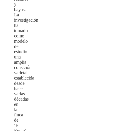
y
bayas.
La
investigación
ha
tomado
como
modelo
de
estudio
una
amplia
colección
varietal
establecida
desde
hace
varias
décadas
en
la
finca
de
‘El
Encín’,