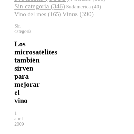
Sin categoría
(346)
Sudamerica
(40)
Vinos
(390)
Vino del mes
(165)
Sin
categoría
Los
microsatélites
también
sirven
para
mejorar
el
vino
1
abril
2009