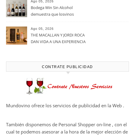
Noites Méndez-Rojo despide el
verano por todo lo alto entre
viñedos, vino y mucho humor
Ago 05, 2026
Bodegas Protos, reconocida
con el Premio Extraordinario
Alimentos de España 2026 por
casi un siglo de excelencia
Ago 05, 2026
vitivinícola
Bodega Win Sin Alcohol
demuestra que losvinos
desalcoholizados de alta
calidadcomienzan a diseñarse
Ago 05, 2026
en el viñedo
THE MACALLAN Y JORDI ROCA
DAN VIDA A UNA EXPERIENCIA
SENSORIAL ÚNICA EN EL
CAPÍTULO FINAL DE THE
HARMONY COLLECTION
CONTRATE PUBLICIDAD