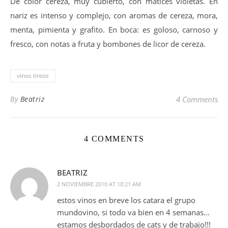
De color cereza, muy cubierto, con matices violetas. En
nariz es intenso y complejo, con aromas de cereza, mora,
menta, pimienta y grafito. En boca: es goloso, carnoso y
fresco, con notas a fruta y bombones de licor de cereza.
vinos tintos
By
Beatriz
4 Comments
4 COMMENTS
BEATRIZ
2 NOVIEMBRE 2010 AT 10:21 AM
estos vinos en breve los catara el grupo
mundovino, si todo va bien en 4 semanas…
estamos desbordados de cats y de trabajo!!!