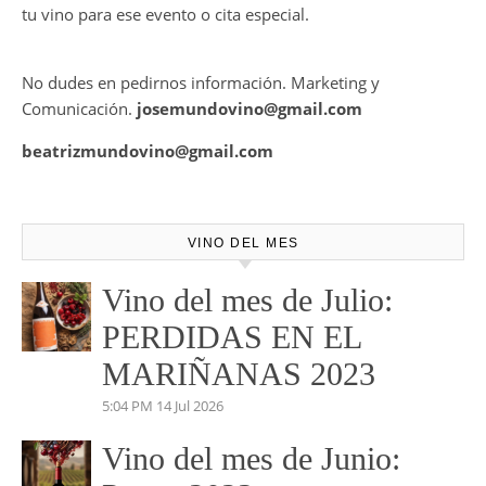
Mundovino ofrece los servicios de publicidad en la Web .
También disponemos de Personal Shopper on-line , con el
cual te podemos asesorar a la hora de la mejor elección de
tu vino para ese evento o cita especial.
No dudes en pedirnos información. Marketing y
Comunicación.
josemundovino@gmail.com
beatrizmundovino@gmail.com
VINO DEL MES
Vino del mes de Julio: