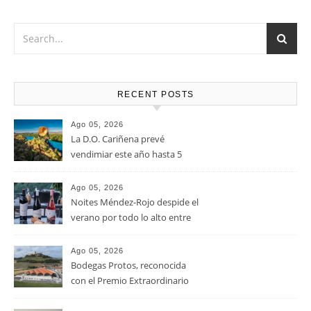
el queso Gouda, Emmental, Gorgonzola o quesos de cabra
u oveja.
RECENT POSTS
Ago 05, 2026
La D.O. Cariñena prevé
vendimiar este año hasta 5
millones de kilos de uva más
que en 2025
Ago 05, 2026