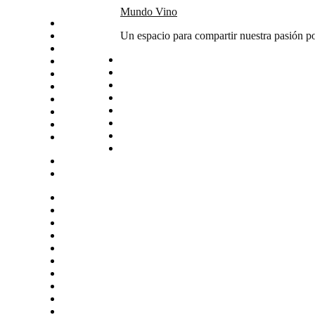
Skip
Mundo Vino
Inicio
to
Catas
Un espacio para compartir nuestra pasión po
content
Vino del mes
Noticias
Articulos
Arte y vino
Sudamerica
Vinos
Servicios
Contacto