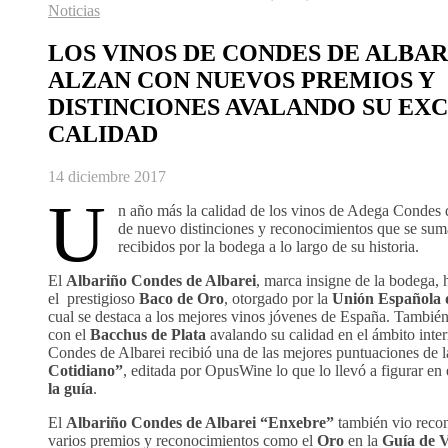
Noticias
LOS VINOS DE CONDES DE ALBAR
ALZAN CON NUEVOS PREMIOS Y
DISTINCIONES AVALANDO SU EX
CALIDAD
14 diciembre 2017
U
n año más la calidad de los vinos de Adega Condes 
de nuevo distinciones y reconocimientos que se suman
recibidos por la bodega a lo largo de su historia.
El
Albariño Condes de Albarei
, marca insigne de la bodega, 
el prestigioso
Baco de Oro
, otorgado por la
Unión Española 
cual se destaca a los mejores vinos jóvenes de España. Tambié
con el
Bacchus de Plata
avalando su calidad en el ámbito inter
Condes de Albarei recibió una de las mejores puntuaciones de 
Cotidiano”
, editada por OpusWine lo que lo llevó a figurar en 
la guía
.
El
Albariño Condes de Albarei “Enxebre”
también vio recon
varios premios y reconocimientos como el
Oro
en la
Guía de V