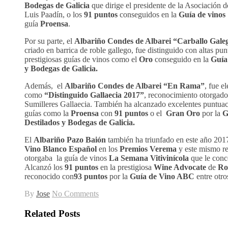
Bodegas de Galicia
que dirige el presidente de la Asociación d
Luis Paadín, o los
91 puntos
conseguidos en la
Guía de vin
guía
Proensa
.
Por su parte, el
Albariño Condes de Albarei “Carballo Gale
criado en barrica de roble gallego, fue distinguido con altas pun
prestigiosas guías de vinos como el
Oro
conseguido en la
Guía
y Bodegas de Galicia.
Además, el
Albariño Condes de Albarei “En Rama”
, fue e
como
“Distinguido Gallaecia 2017”
, reconocimiento otorgado
Sumilleres Gallaecia. También ha alcanzado excelentes puntuac
guías como la
Proensa
con
91 puntos
o el
Gran Oro
por la
G
Destilados y Bodegas de Galicia.
El
Albariño Pazo Baión
también ha triunfado en este año 2
Vino Blanco Español
en los
Premios Verema
y este mismo re
otorgaba la guía de vinos
La Semana Vitivinícola
que le con
Alcanzó los
91 puntos
en la prestigiosa
Wine Advocate
de
Rob
reconocido con
93 puntos
por la
Guía de Vino ABC
entre otro
By
Jose
No Comments
Related Posts