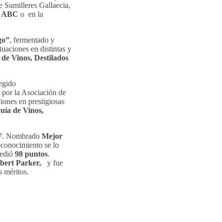
e Sumilleres Gallaecia,
os ABC
o en la
go”
, fermentado y
tuaciones en distintas y
 de Vinos, Destilados
legido
 por la Asociación de
iones en prestigiosas
uía de Vinos,
017. Nombrado
Mejor
conocimiento se lo
cedió
98 puntos
.
ert Parker,
y fue
s méritos.