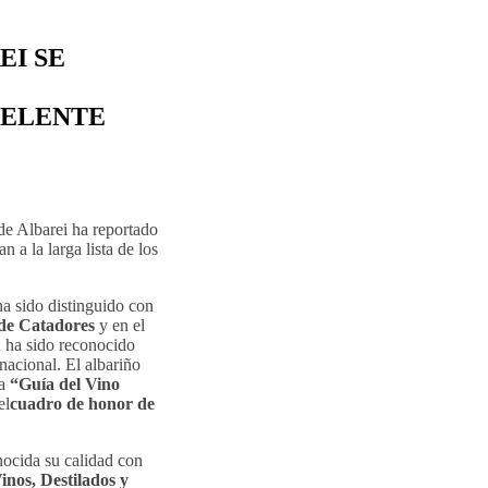
EI SE
CELENTE
de Albarei ha reportado
 a la larga lista de los
ha sido distinguido con
de Catadores
y en el
n ha sido reconocido
nacional. El albariño
la
“Guía del Vino
el
cuadro de honor de
ocida su calidad con
inos, Destilados y