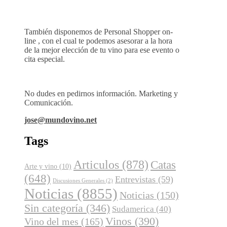
También disponemos de Personal Shopper on-
line , con el cual te podemos asesorar a la hora
de la mejor elección de tu vino para ese evento o
cita especial.
No dudes en pedirnos información. Marketing y
Comunicación.
jose@mundovino.net
Tags
Articulos
(878)
Catas
Arte y vino
(10)
(648)
Entrevistas
(59)
Discusiones Generales
(2)
Noticias
(8855)
Noticias
(150)
Sin categoría
(346)
Sudamerica
(40)
Vinos
(390)
Vino del mes
(165)