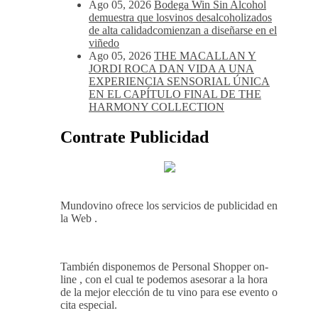
Ago 05, 2026
Bodegas Protos,
reconocida con el Premio Extraordinario
Alimentos de España 2026 por casi un
siglo de excelencia vitivinícola
Ago 05, 2026
Bodega Win Sin Alcohol
demuestra que losvinos desalcoholizados
de alta calidadcomienzan a diseñarse en el
viñedo
Ago 05, 2026
THE MACALLAN Y
JORDI ROCA DAN VIDA A UNA
EXPERIENCIA SENSORIAL ÚNICA
EN EL CAPÍTULO FINAL DE THE
HARMONY COLLECTION
Contrate Publicidad
Mundovino ofrece los servicios de publicidad en
la Web .