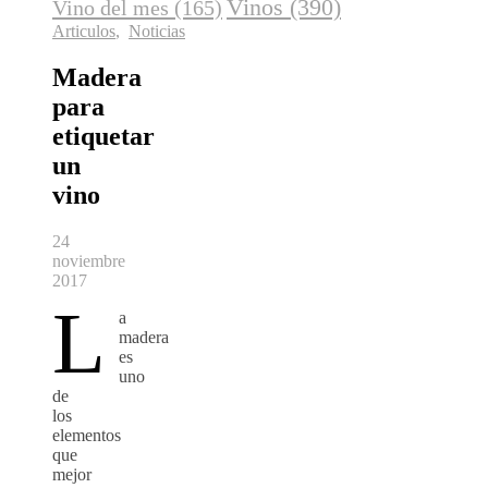
Vinos
(390)
Vino del mes
(165)
Articulos
,
Noticias
Madera
para
etiquetar
un
vino
24
noviembre
2017
L
a
madera
es
uno
de
los
elementos
que
mejor