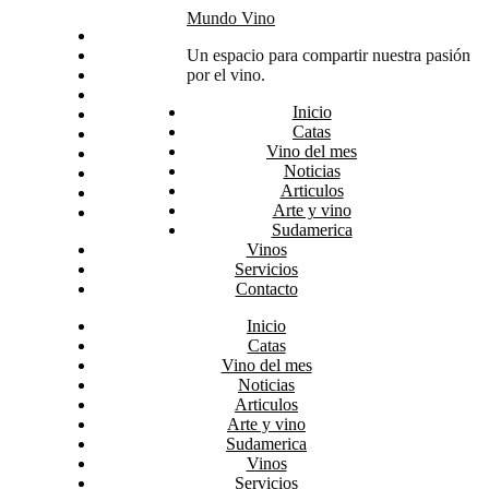
Skip
Mundo Vino
Inicio
to
Catas
Un espacio para compartir nuestra pasión
content
Vino del mes
por el vino.
Noticias
Inicio
Articulos
Catas
Arte y vino
Vino del mes
Sudamerica
Noticias
Vinos
Articulos
Servicios
Arte y vino
Contacto
Sudamerica
Vinos
Servicios
Contacto
Inicio
Catas
Vino del mes
Noticias
Articulos
Arte y vino
Sudamerica
Vinos
Servicios