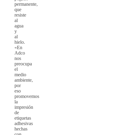
permanente,
que
resiste
al
agua
y
al
hielo.
«En
Adco
nos
preocupa
el
medio
ambiente,
por
eso
promovemos
la
impresión
de
etiquetas
adhesivas
hechas
con