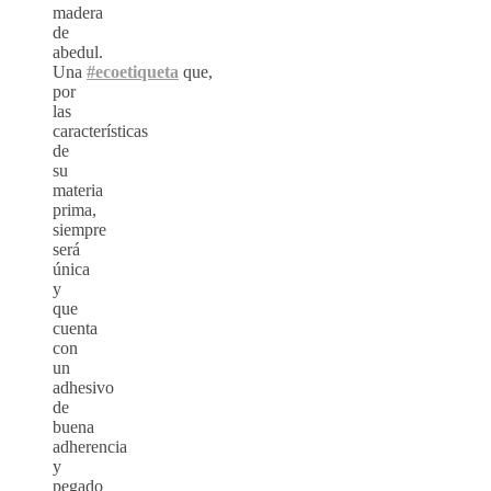
madera
de
abedul.
Una
#ecoetiqueta
que,
por
las
características
de
su
materia
prima,
siempre
será
única
y
que
cuenta
con
un
adhesivo
de
buena
adherencia
y
pegado