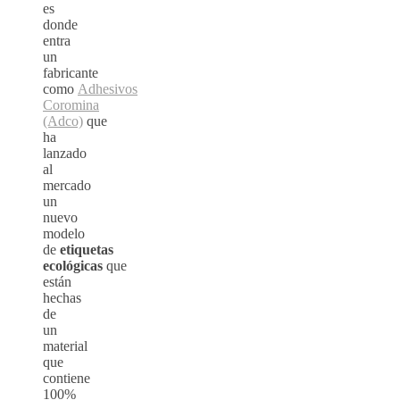
es
donde
entra
un
fabricante
como
Adhesivos
Coromina
(Adco)
que
ha
lanzado
al
mercado
un
nuevo
modelo
de
etiquetas
ecológicas
que
están
hechas
de
un
material
que
contiene
100%