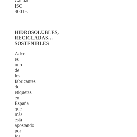
Calidad
ISO
9001».
HIDROSOLUBLES,
RECICLADAS…
SOSTENIBLES
Adco
es
uno
de
los
fabricantes
de
etiquetas
en
España
que
más
está
apostando
por
los