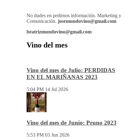
También disponemos de Personal Shopper on-
line , con el cual te podemos asesorar a la hora
de la mejor elección de tu vino para ese evento o
cita especial.
No dudes en pedirnos información. Marketing y
Comunicación.
josemundovino@gmail.com
beatrizmundovino@gmail.com
Vino del mes
Vino del mes de Julio: PERDIDAS
EN EL MARIÑANAS 2023
5:04 PM
14 Jul 2026