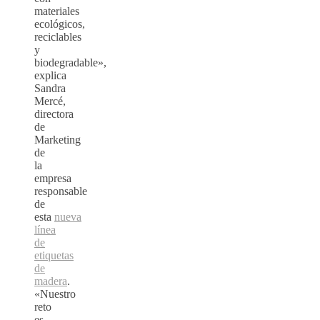
materiales
ecológicos,
reciclables
y
biodegradable»,
explica
Sandra
Mercé,
directora
de
Marketing
de
la
empresa
responsable
de
esta
nueva
línea
de
etiquetas
de
madera
.
«Nuestro
reto
es