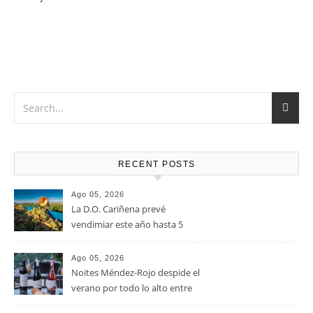
Vino muy versátil que Marida a la perfección con Carnes
rojas en cualquiera de sus versiones, verduras y pastas,
atrévete con una tabla de quesos de sabores fuertes, como
el queso Gouda, Emmental, Gorgonzola o quesos de cabra
u oveja.
RECENT POSTS
Ago 05, 2026