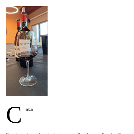
C
ata