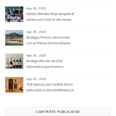
RECENT POSTS
Ago 05, 2026
La D.O. Cariñena prevé
vendimiar este año hasta 5
millones de kilos de uva más
que en 2025
Ago 05, 2026
Noites Méndez-Rojo despide el
verano por todo lo alto entre
viñedos, vino y mucho humor
Ago 05, 2026
Bodegas Protos, reconocida
con el Premio Extraordinario
Alimentos de España 2026 por
casi un siglo de excelencia
Ago 05, 2026
vitivinícola
Bodega Win Sin Alcohol
demuestra que losvinos
desalcoholizados de alta
calidadcomienzan a diseñarse
Ago 05, 2026
en el viñedo
THE MACALLAN Y JORDI ROCA