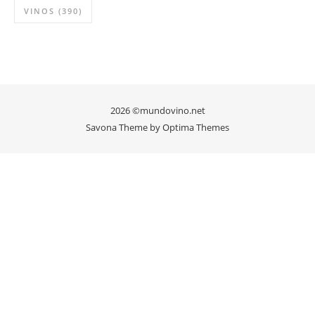
ENTREVISTAS
(59)
NOTICIAS
(8855)
NOTICIAS
(150)
SIN CATEGORÍA
(346)
SUDAMERICA
(40)
VINO DEL MES
(165)
VINOS
(390)
2026 ©mundovino.net
Savona Theme by
Optima Themes