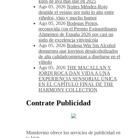
kilos de uva más que en 2025
Ago 05, 2026
Noites Méndez-Rojo
despide el verano por todo lo alto entre
viñedos, vino y mucho humor
Ago 05, 2026
Bodegas Protos,
reconocida con el Premio Extraordinario
Alimentos de España 2026 por casi un
siglo de excelencia vitivinícola
Ago 05, 2026
Bodega Win Sin Alcohol
demuestra que losvinos desalcoholizados
de alta calidadcomienzan a diseñarse en el
viñedo
Ago 05, 2026
THE MACALLAN Y
JORDI ROCA DAN VIDA A UNA
EXPERIENCIA SENSORIAL ÚNICA
EN EL CAPÍTULO FINAL DE THE
HARMONY COLLECTION
Contrate Publicidad
Mundovino ofrece los servicios de publicidad en