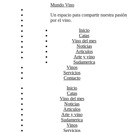
Skip
Mundo Vino
Inicio
to
Catas
Un espacio para compartir nuestra pasión
content
Vino del mes
por el vino.
Noticias
Inicio
Articulos
Catas
Arte y vino
Vino del mes
Sudamerica
Noticias
Vinos
Articulos
Servicios
Arte y vino
Contacto
Sudamerica
Vinos
Servicios
Contacto
Inicio
Catas
Vino del mes
Noticias
Articulos
Arte y vino
Sudamerica
Vinos
Servicios