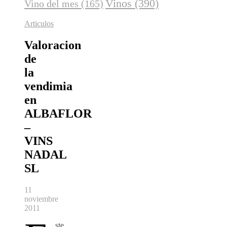
Vinos
(390)
Vino del mes
(165)
Articulos
Valoracion
de
la
vendimia
en
ALBAFLOR
–
VINS
NADAL
SL
11
noviembre
2011
ste