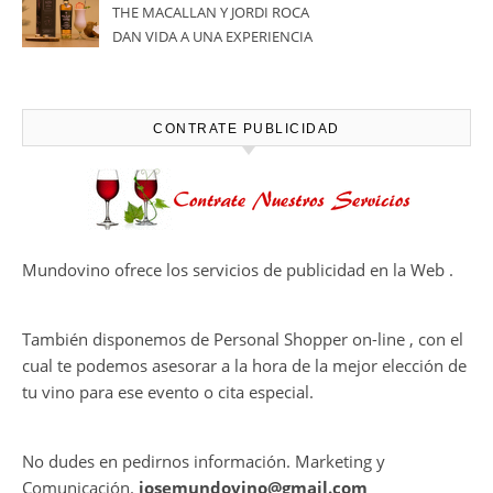
en el viñedo
THE MACALLAN Y JORDI ROCA
DAN VIDA A UNA EXPERIENCIA
SENSORIAL ÚNICA EN EL
CAPÍTULO FINAL DE THE
HARMONY COLLECTION
CONTRATE PUBLICIDAD
Mundovino ofrece los servicios de publicidad en la Web .
También disponemos de Personal Shopper on-line , con el
cual te podemos asesorar a la hora de la mejor elección de
tu vino para ese evento o cita especial.
No dudes en pedirnos información. Marketing y
Comunicación.
josemundovino@gmail.com