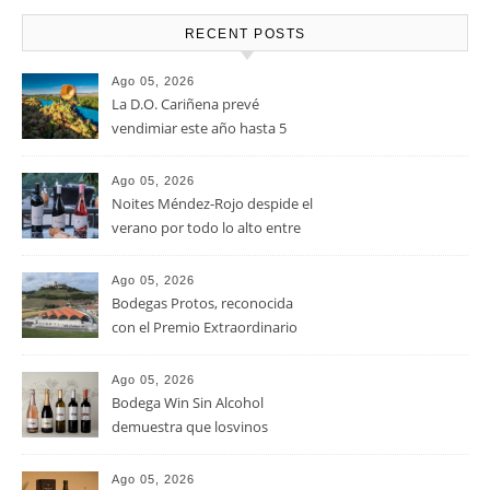
RECENT POSTS
Ago 05, 2026
La D.O. Cariñena prevé
vendimiar este año hasta 5
millones de kilos de uva más
que en 2025
Ago 05, 2026
Noites Méndez-Rojo despide el
verano por todo lo alto entre
viñedos, vino y mucho humor
Ago 05, 2026
Bodegas Protos, reconocida
con el Premio Extraordinario
Alimentos de España 2026 por
casi un siglo de excelencia
Ago 05, 2026
vitivinícola
Bodega Win Sin Alcohol
demuestra que losvinos
desalcoholizados de alta
calidadcomienzan a diseñarse
Ago 05, 2026