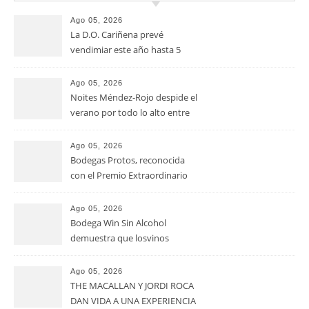
Ago 05, 2026
La D.O. Cariñena prevé
vendimiar este año hasta 5
millones de kilos de uva más
que en 2025
Ago 05, 2026
Noites Méndez-Rojo despide el
verano por todo lo alto entre
viñedos, vino y mucho humor
Ago 05, 2026
Bodegas Protos, reconocida
con el Premio Extraordinario
Alimentos de España 2026 por
casi un siglo de excelencia
Ago 05, 2026
vitivinícola
Bodega Win Sin Alcohol
demuestra que losvinos
desalcoholizados de alta
calidadcomienzan a diseñarse
Ago 05, 2026
en el viñedo
THE MACALLAN Y JORDI ROCA
DAN VIDA A UNA EXPERIENCIA