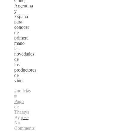
Chile,
Argentina
y
España
para
conocer
de
primera
mano
las
novedades
de
los
productores
de
vino.
#noticias
#
Pago
de
Tharsys
By
jose
No
Comments