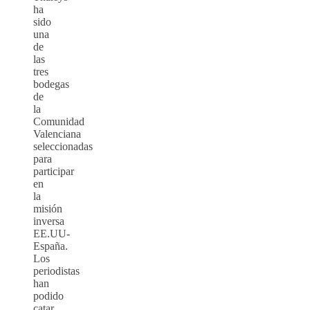
ha
sido
una
de
las
tres
bodegas
de
la
Comunidad
Valenciana
seleccionadas
para
participar
en
la
misión
inversa
EE.UU-
España.
Los
periodistas
han
podido
catar