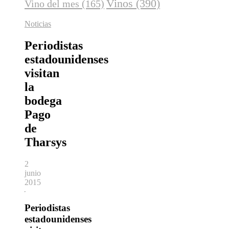
Vinos
(390)
Vino del mes
(165)
Noticias
Periodistas
estadounidenses
visitan
la
bodega
Pago
de
Tharsys
2
junio
2015
Periodistas
estadounidenses