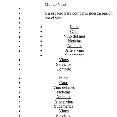
Skip
Mundo Vino
Inicio
to
Catas
Un espacio para compartir nuestra pasión
content
Vino del mes
por el vino.
Noticias
Inicio
Articulos
Catas
Arte y vino
Vino del mes
Sudamerica
Noticias
Vinos
Articulos
Servicios
Arte y vino
Contacto
Sudamerica
Vinos
Servicios
Contacto
Inicio
Catas
Vino del mes
Noticias
Articulos
Arte y vino
Sudamerica
Vinos
Servicios