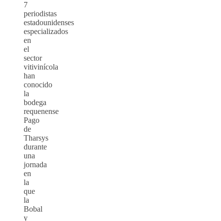
7
periodistas
estadounidenses
especializados
en
el
sector
vitivinícola
han
conocido
la
bodega
requenense
Pago
de
Tharsys
durante
una
jornada
en
la
que
la
Bobal
y