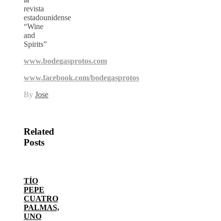
revista
estadounidense
“Wine
and
Spirits”
www.bodegasprotos.com
www.facebook.com/bodegasprotos
By
Jose
Related
Posts
TÍO
PEPE
CUATRO
PALMAS,
UNO