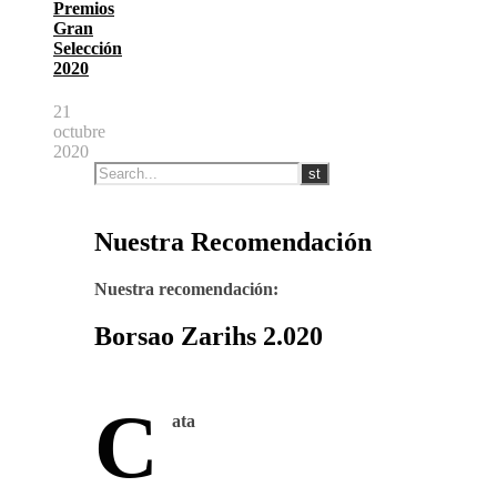
Premios
Gran
Selección
2020
21
octubre
2020
Nuestra Recomendación
Nuestra recomendación:
Borsao Zarihs 2.020
C
ata