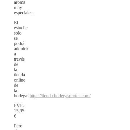
aroma
muy
especiales.
El
estuche
solo
se
podrá
adquirir
a
través
de
la
tienda
online
de
la
bodega:
https://tienda.bodegasprotos.com/
PVP:
15,95
€
Pero