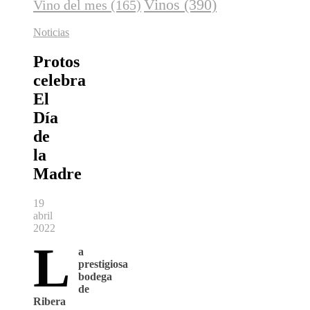
Vinos
(390)
Vino del mes
(165)
Noticias
Protos
celebra
El
Día
de
la
Madre
19
abril
2022
L
a
prestigiosa
bodega
de
Ribera