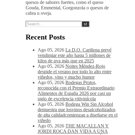
quesos de sabores fuertes, como el queso
Gouda, Emmental, Gorgonzola o quesos de
cabra u oveja.
Recent Posts
Ago 05, 2026
La D.O. Cariñena prevé
vendimiar este año hasta 5 millones de
kilos de uva más que en 2025
Ago 05, 2026
Noites Méndez-Rojo
despide el verano por todo lo alto entre
viñedos, vino y mucho humor
Ago 05, 2026
Bodegas Protos,
reconocida con el Premio Extraordinario
Alimentos de España 2026 por casi un
siglo de excelencia vitivinícola
Ago 05, 2026
Bodega Win Sin Alcohol
demuestra que losvinos desalcoholizados
de alta calidadcomienzan a diseñarse en el
viñedo
Ago 05, 2026
THE MACALLAN Y
JORDI ROCA DAN VIDA A UNA