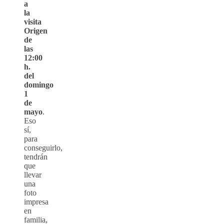
a
la
visita
Origen
de
las
12:00
h.
del
domingo
1
de
mayo
.
Eso
sí,
para
conseguirlo,
tendrán
que
llevar
una
foto
impresa
en
familia,