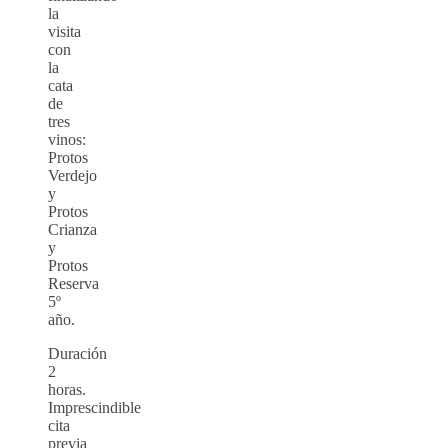
la
visita
con
la
cata
de
tres
vinos:
Protos
Verdejo
y
Protos
Crianza
y
Protos
Reserva
5º
año.
Duración
2
horas.
Imprescindible
cita
previa