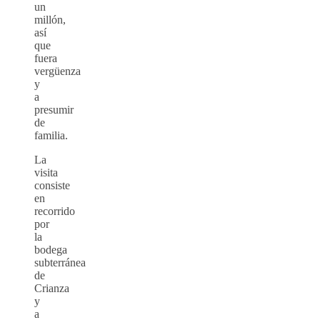
un
millón,
así
que
fuera
vergüenza
y
a
presumir
de
familia.
La
visita
consiste
en
recorrido
por
la
bodega
subterránea
de
Crianza
y
a