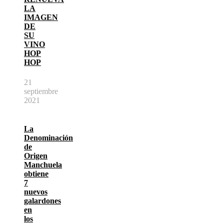
LA
IMAGEN
DE
SU
VINO
HOP
HOP
21
septiembre
2021
La
Denominación
de
Origen
Manchuela
obtiene
7
nuevos
galardones
en
los