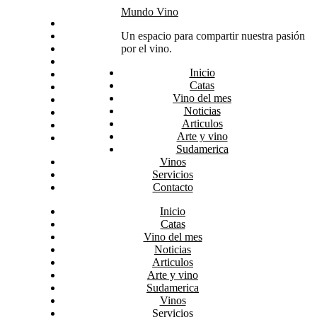
Skip
Mundo Vino
Inicio
to
Catas
Un espacio para compartir nuestra pasión
content
Vino del mes
por el vino.
Noticias
Inicio
Articulos
Catas
Arte y vino
Vino del mes
Sudamerica
Noticias
Vinos
Articulos
Servicios
Arte y vino
Contacto
Sudamerica
Vinos
Servicios
Contacto
Inicio
Catas
Vino del mes
Noticias
Articulos
Arte y vino
Sudamerica
Vinos
Servicios