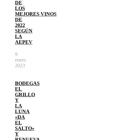
DE
LOS
MEJORES VINOS
DE
2022
SEGÚN
LA
AEPEV
9
enero
2023
BODEGAS
EL
GRILLO
Y
LA
LUNA
«DA
EL
SALTO»
Y
RENUEVA