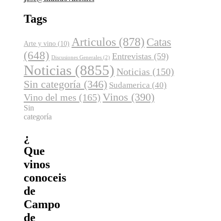
Tags
Articulos
(878)
Catas
Arte y vino
(10)
(648)
Entrevistas
(59)
Discusiones Generales
(2)
Noticias
(8855)
Noticias
(150)
Sin categoría
(346)
Sudamerica
(40)
Vinos
(390)
Vino del mes
(165)
Sin
categoría
¿
Que
vinos
conoceis
de
Campo
de