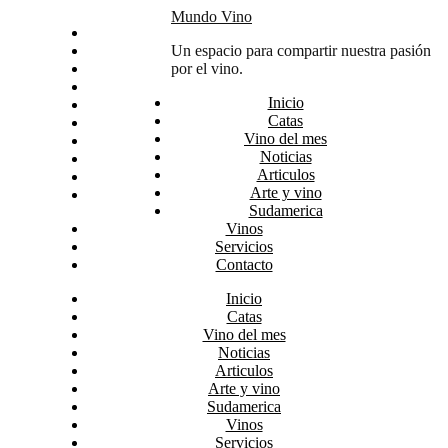
Skip
Mundo Vino
Inicio
to
Catas
Un espacio para compartir nuestra pasión
content
Vino del mes
por el vino.
Noticias
Inicio
Articulos
Catas
Arte y vino
Vino del mes
Sudamerica
Noticias
Vinos
Articulos
Servicios
Arte y vino
Contacto
Sudamerica
Vinos
Servicios
Contacto
Inicio
Catas
Vino del mes
Noticias
Articulos
Arte y vino
Sudamerica
Vinos
Servicios