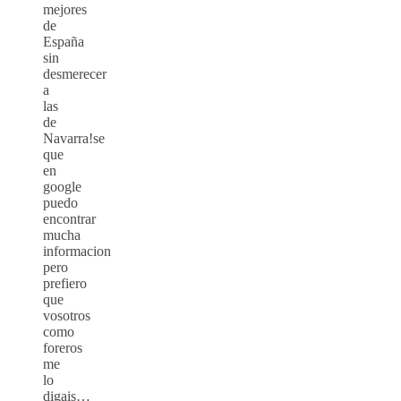
mejores
de
España
sin
desmerecer
a
las
de
Navarra!se
que
en
google
puedo
encontrar
mucha
informacion
pero
prefiero
que
vosotros
como
foreros
me
lo
digais…