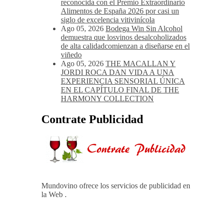
Ago 05, 2026
La D.O. Cariñena prevé
vendimiar este año hasta 5 millones de
kilos de uva más que en 2025
Ago 05, 2026
Noites Méndez-Rojo
despide el verano por todo lo alto entre
viñedos, vino y mucho humor
Ago 05, 2026
Bodegas Protos,
reconocida con el Premio Extraordinario
Alimentos de España 2026 por casi un
siglo de excelencia vitivinícola
Ago 05, 2026
Bodega Win Sin Alcohol
demuestra que losvinos desalcoholizados
de alta calidadcomienzan a diseñarse en el
viñedo
Ago 05, 2026
THE MACALLAN Y
JORDI ROCA DAN VIDA A UNA
EXPERIENCIA SENSORIAL ÚNICA
EN EL CAPÍTULO FINAL DE THE
HARMONY COLLECTION
Contrate Publicidad