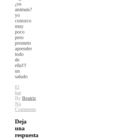
¿os
animais?
yo
conozco
muy
poco
pero
prometo
aprender
todo
de
ella!!!
un
saludo
El
bar
By
Beatriz
No
Comments
Deja
una
respuesta