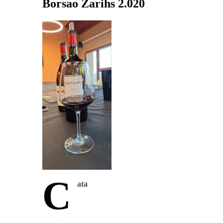
Borsao Zarihs 2.020
C
ata