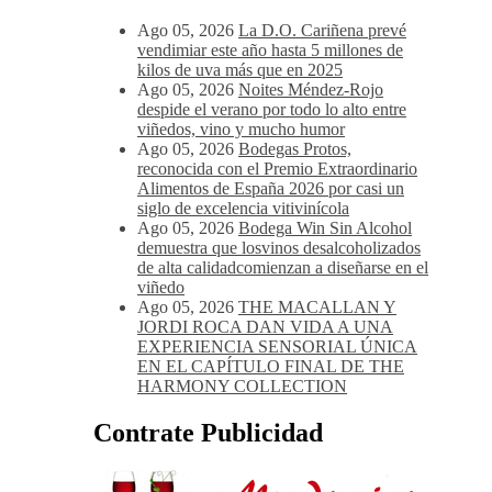
Ago 05, 2026
La D.O. Cariñena prevé
vendimiar este año hasta 5 millones de
kilos de uva más que en 2025
Ago 05, 2026
Noites Méndez-Rojo
despide el verano por todo lo alto entre
viñedos, vino y mucho humor
Ago 05, 2026
Bodegas Protos,
reconocida con el Premio Extraordinario
Alimentos de España 2026 por casi un
siglo de excelencia vitivinícola
Ago 05, 2026
Bodega Win Sin Alcohol
demuestra que losvinos desalcoholizados
de alta calidadcomienzan a diseñarse en el
viñedo
Ago 05, 2026
THE MACALLAN Y
JORDI ROCA DAN VIDA A UNA
EXPERIENCIA SENSORIAL ÚNICA
EN EL CAPÍTULO FINAL DE THE
HARMONY COLLECTION
Contrate Publicidad