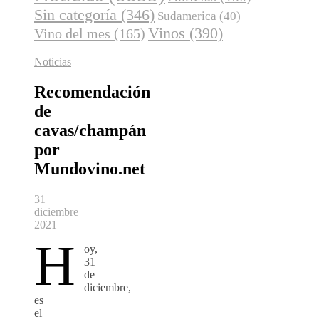
Sin categoría
(346)
Sudamerica
(40)
Vinos
(390)
Vino del mes
(165)
Noticias
Recomendación
de
cavas/champán
por
Mundovino.net
31
diciembre
2021
H
oy,
31
de
diciembre,
es
el