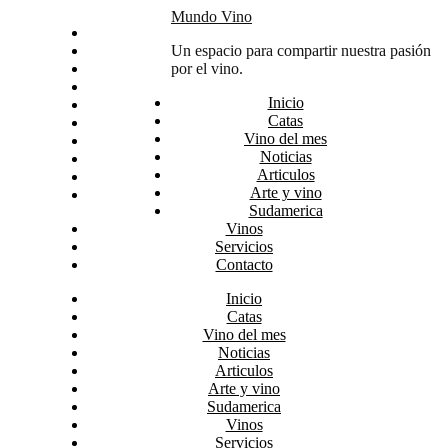
Skip
Mundo Vino
Inicio
to
Catas
Un espacio para compartir nuestra pasión
content
Vino del mes
por el vino.
Noticias
Inicio
Articulos
Catas
Arte y vino
Vino del mes
Sudamerica
Noticias
Vinos
Articulos
Servicios
Arte y vino
Contacto
Sudamerica
Vinos
Servicios
Contacto
Inicio
Catas
Vino del mes
Noticias
Articulos
Arte y vino
Sudamerica
Vinos
Servicios