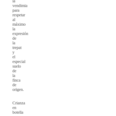
la
vendimia
para
respetar
al
máximo
la
expresión
de
la
trepat
y
el
especial
suelo
de
la
finca
de
origen.
Crianza
en
botella