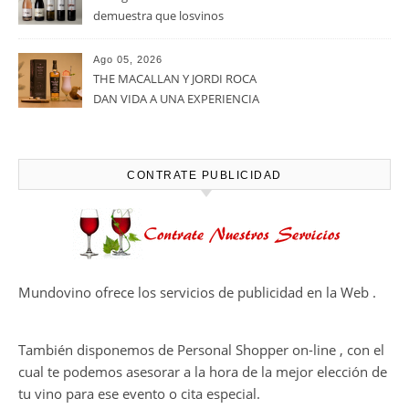
demuestra que losvinos
desalcoholizados de alta
calidadcomienzan a diseñarse
Ago 05, 2026
en el viñedo
THE MACALLAN Y JORDI ROCA
DAN VIDA A UNA EXPERIENCIA
SENSORIAL ÚNICA EN EL
CAPÍTULO FINAL DE THE
HARMONY COLLECTION
CONTRATE PUBLICIDAD
Mundovino ofrece los servicios de publicidad en la Web .
También disponemos de Personal Shopper on-line , con el
cual te podemos asesorar a la hora de la mejor elección de
tu vino para ese evento o cita especial.