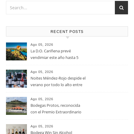
RECENT POSTS
Ago 05, 2026
La D.O. Cariñena prevé
vendimiar este año hasta 5
millones de kilos de uva más
que en 2025
Ago 05, 2026
Noites Méndez-Rojo despide el
verano por todo lo alto entre
viñedos, vino y mucho humor
Ago 05, 2026
Bodegas Protos, reconocida
con el Premio Extraordinario
Alimentos de España 2026 por
casi un siglo de excelencia
Ago 05, 2026
vitivinícola
Bodega Win Sin Alcohol