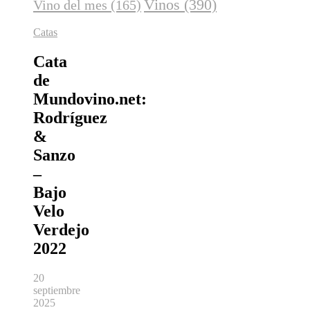
Vinos
(390)
Vino del mes
(165)
Catas
Cata
de
Mundovino.net:
Rodríguez
&
Sanzo
–
Bajo
Velo
Verdejo
2022
20
septiembre
2025