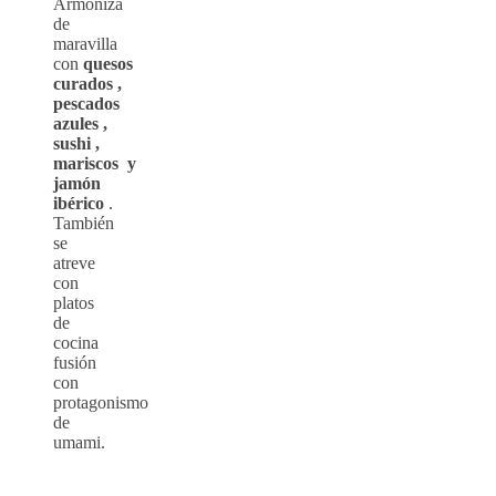
Armoniza
de
maravilla
con
quesos
curados ,
pescados
azules ,
sushi ,
mariscos y
jamón
ibérico
.
También
se
atreve
con
platos
de
cocina
fusión
con
protagonismo
de
umami.