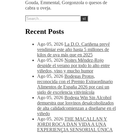
Gouda, Emmental, Gorgonzola o quesos de
cabra u oveja.
Recent Posts
Ago 05, 2026
La D.O. Cariñena prevé
vendimiar este año hasta 5 millones de
kilos de uva más que en 2025
Ago 05, 2026
Noites Méndez-Rojo
despide el verano por todo lo alto entre
viñedos, vino y mucho humor
Ago 05, 2026
Bodegas Protos,
reconocida con el Premio Extraordinario
Alimentos de España 2026 por casi un
siglo de excelencia vitivinícola
Ago 05, 2026
Bodega Win Sin Alcohol
demuestra que losvinos desalcoholizados
de alta calidadcomienzan a diseñarse en el
viñedo
Ago 05, 2026
THE MACALLAN Y
JORDI ROCA DAN VIDA A UNA
EXPERIENCIA SENSORIAL ÚNICA