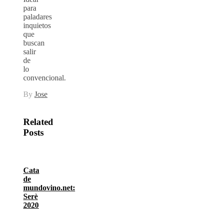
para
paladares
inquietos
que
buscan
salir
de
lo
convencional.
By
Jose
Related
Posts
Cata
de
mundovino.net:
Serè
2020