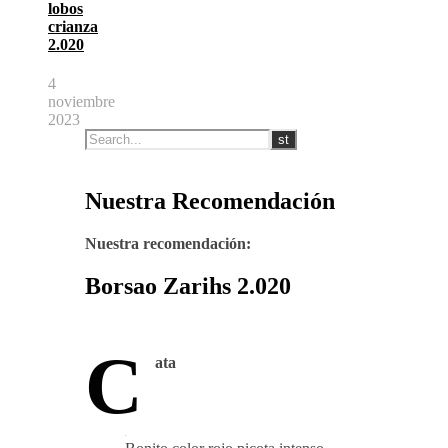
lobos
crianza
2.020
4
noviembre
2023
Nuestra Recomendación
Nuestra recomendación:
Borsao Zarihs 2.020
C
ata