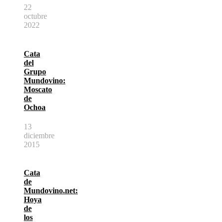
22
octubre
2022
Cata
del
Grupo
Mundovino:
Moscato
de
Ochoa
13
diciembre
2015
Cata
de
Mundovino.net:
Hoya
de
los