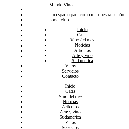
Skip
Mundo Vino
Inicio
to
Catas
Un espacio para compartir nuestra pasión
content
Vino del mes
por el vino.
Noticias
Inicio
Articulos
Catas
Arte y vino
Vino del mes
Sudamerica
Noticias
Vinos
Articulos
Servicios
Arte y vino
Contacto
Sudamerica
Vinos
Servicios
Contacto
Inicio
Catas
Vino del mes
Noticias
Articulos
Arte y vino
Sudamerica
Vinos
Servicios