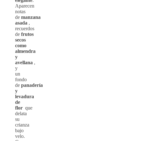
elegante
.
Aparecen
notas
de
manzana
asada
,
recuerdos
de
frutos
secos
como
almendra
y
avellana
,
y
un
fondo
de
panadería
y
levadura
de
flor
que
delata
su
crianza
bajo
velo.