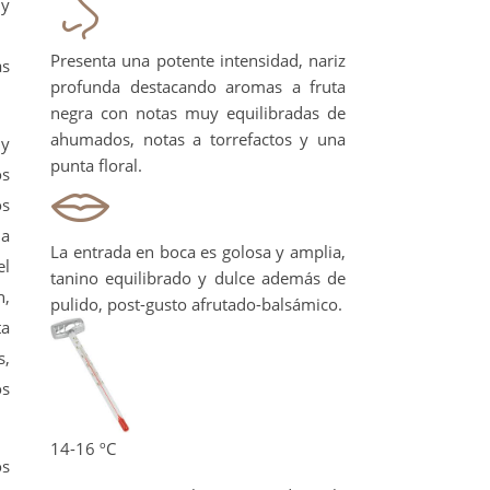
 y
Presenta una potente intensidad, nariz
as
profunda destacando aromas a fruta
negra con notas muy equilibradas de
ahumados, notas a torrefactos y una
 y
punta floral.
os
os
na
La entrada en boca es golosa y amplia,
el
tanino equilibrado y dulce además de
h,
pulido, post-gusto afrutado-balsámico.
ta
s,
os
14-16 ºC
os