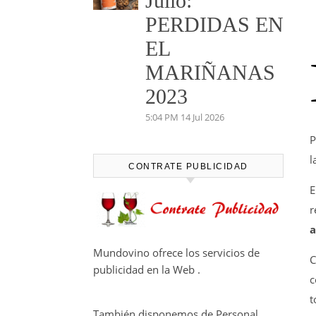
Julio:
PERDIDAS EN
EL
MARIÑANAS
2023
5:04 PM
14 Jul 2026
P
l
CONTRATE PUBLICIDAD
E
r
a
Mundovino ofrece los servicios de
C
publicidad en la Web .
c
t
También disponemos de Personal