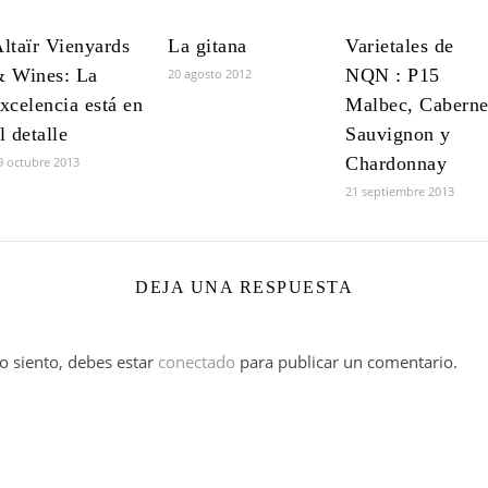
ltaïr Vienyards
La gitana
Varietales de
 Wines: La
NQN : P15
20 agosto 2012
xcelencia está en
Malbec, Caberne
l detalle
Sauvignon y
Chardonnay
9 octubre 2013
21 septiembre 2013
DEJA UNA RESPUESTA
o siento, debes estar
conectado
para publicar un comentario.