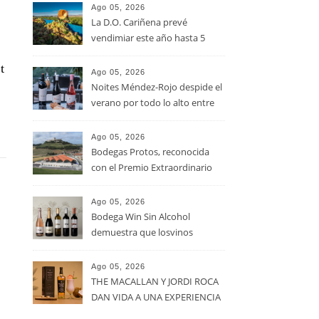
Ago 05, 2026
La D.O. Cariñena prevé
vendimiar este año hasta 5
millones de kilos de uva más
t
que en 2025
Ago 05, 2026
Noites Méndez-Rojo despide el
verano por todo lo alto entre
viñedos, vino y mucho humor
Ago 05, 2026
Bodegas Protos, reconocida
con el Premio Extraordinario
Alimentos de España 2026 por
casi un siglo de excelencia
Ago 05, 2026
vitivinícola
Bodega Win Sin Alcohol
demuestra que losvinos
desalcoholizados de alta
calidadcomienzan a diseñarse
Ago 05, 2026
en el viñedo
THE MACALLAN Y JORDI ROCA
DAN VIDA A UNA EXPERIENCIA
SENSORIAL ÚNICA EN EL