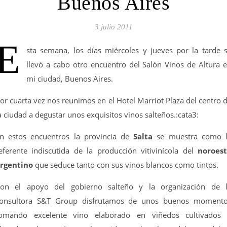
Buenos Aires
3 julio 2011
E
sta semana, los días miércoles y jueves por la tarde 
llevó a cabo otro encuentro del Salón Vinos de Altura 
mi ciudad, Buenos Aires.
or cuarta vez nos reunimos en el Hotel Marriot Plaza del centro 
a ciudad a degustar unos exquisitos vinos salteños.:cata3:
n estos encuentros la provincia de
Salta
se muestra como 
eferente indiscutida de la producción vitivinícola del
noroes
rgentino
que seduce tanto con sus vinos blancos como tintos.
on el apoyo del gobierno salteño y la organización de 
onsultora S&T Group disfrutamos de unos buenos moment
omando excelente vino elaborado en viñedos cultivados