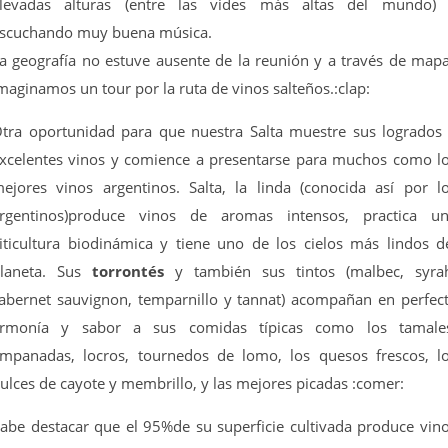
levadas alturas (entre las vides más altas del mundo)
scuchando muy buena música.
a geografía no estuve ausente de la reunión y a través de map
maginamos un tour por la ruta de vinos salteños.:clap:
tra oportunidad para que nuestra Salta muestre sus logrados
xcelentes vinos y comience a presentarse para muchos como l
ejores vinos argentinos. Salta, la linda (conocida así por l
rgentinos)produce vinos de aromas intensos, practica u
iticultura biodinámica y tiene uno de los cielos más lindos d
laneta. Sus
torrontés
y también sus tintos (malbec, syra
abernet sauvignon, temparnillo y tannat) acompañan en perfec
rmonía y sabor a sus comidas típicas como los tamale
mpanadas, locros, tournedos de lomo, los quesos frescos, l
ulces de cayote y membrillo, y las mejores picadas :comer:
abe destacar que el 95%de su superficie cultivada produce vin