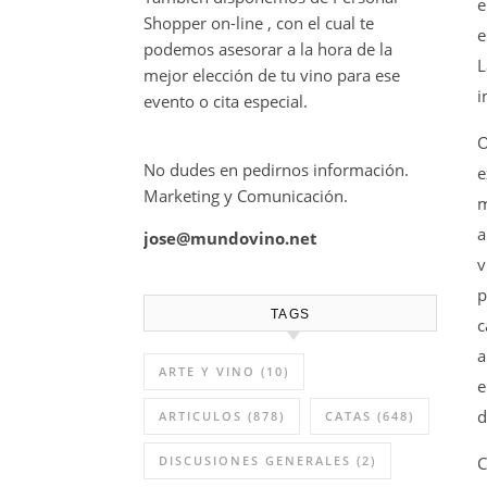
e
Shopper on-line , con el cual te
e
podemos asesorar a la hora de la
L
mejor elección de tu vino para ese
i
evento o cita especial.
O
No dudes en pedirnos información.
e
Marketing y Comunicación.
m
a
jose@mundovino.net
v
p
TAGS
c
a
ARTE Y VINO
(10)
e
d
ARTICULOS
(878)
CATAS
(648)
C
DISCUSIONES GENERALES
(2)