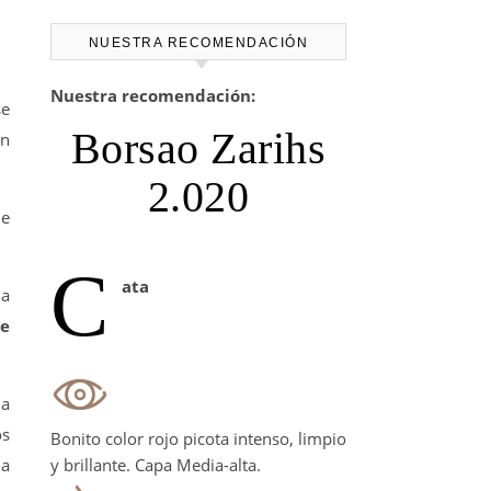
NUESTRA RECOMENDACIÓN
Nuestra recomendación:
se
Borsao Zarihs
en
2.020
de
C
ata
la
te
la
os
Bonito color rojo picota intenso, limpio
 a
y brillante. Capa Media-alta.