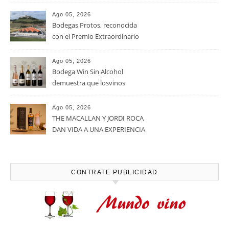
viñedos, vino y mucho humor
Ago 05, 2026
Bodegas Protos, reconocida
con el Premio Extraordinario
Alimentos de España 2026 por
casi un siglo de excelencia
Ago 05, 2026
vitivinícola
Bodega Win Sin Alcohol
demuestra que losvinos
desalcoholizados de alta
calidadcomienzan a diseñarse
Ago 05, 2026
en el viñedo
THE MACALLAN Y JORDI ROCA
DAN VIDA A UNA EXPERIENCIA
SENSORIAL ÚNICA EN EL
CAPÍTULO FINAL DE THE
HARMONY COLLECTION
CONTRATE PUBLICIDAD