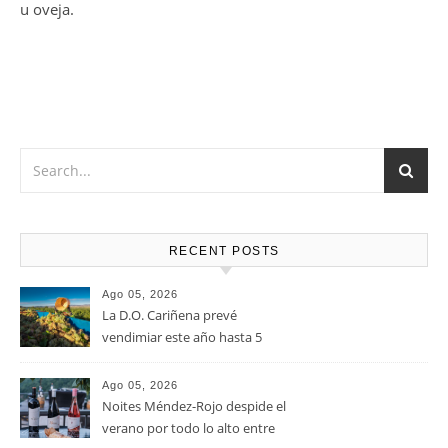
u oveja.
RECENT POSTS
Ago 05, 2026
La D.O. Cariñena prevé
vendimiar este año hasta 5
millones de kilos de uva más
que en 2025
Ago 05, 2026
Noites Méndez-Rojo despide el
verano por todo lo alto entre