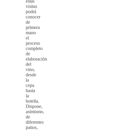
estas
visitas
podrá
conocer
de
primera
mano
el
proceso
completo
de
elaboración
del
vino,
desde
la
cepa
hasta
la
botella.
Dispone,
asimismo,
de
diferentes
patios,