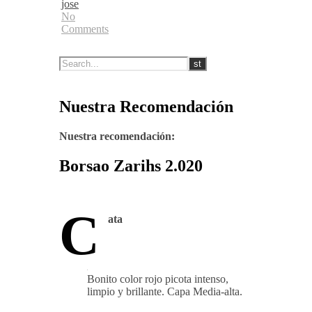
jose
No
Comments
Nuestra Recomendación
Nuestra recomendación:
Borsao Zarihs 2.020
C
ata
Bonito color rojo picota intenso,
limpio y brillante. Capa Media-alta.