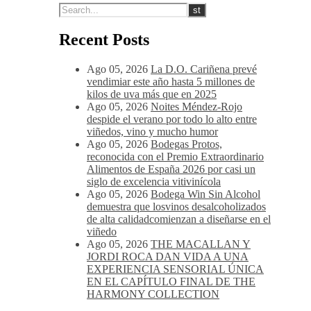
Recent Posts
Ago 05, 2026
La D.O. Cariñena prevé
vendimiar este año hasta 5 millones de
kilos de uva más que en 2025
Ago 05, 2026
Noites Méndez-Rojo
despide el verano por todo lo alto entre
viñedos, vino y mucho humor
Ago 05, 2026
Bodegas Protos,
reconocida con el Premio Extraordinario
Alimentos de España 2026 por casi un
siglo de excelencia vitivinícola
Ago 05, 2026
Bodega Win Sin Alcohol
demuestra que losvinos desalcoholizados
de alta calidadcomienzan a diseñarse en el
viñedo
Ago 05, 2026
THE MACALLAN Y
JORDI ROCA DAN VIDA A UNA
EXPERIENCIA SENSORIAL ÚNICA
EN EL CAPÍTULO FINAL DE THE
HARMONY COLLECTION