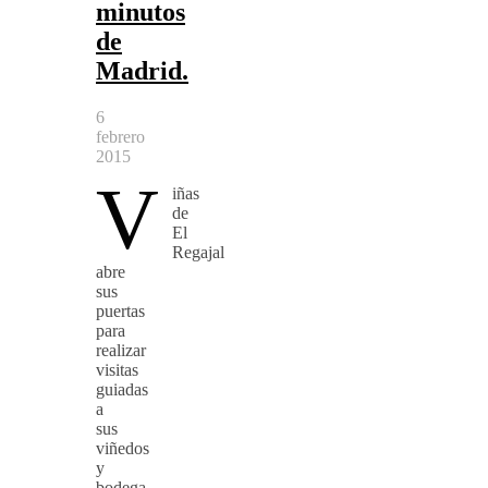
minutos
de
Madrid.
6
febrero
2015
V
iñas
de
El
Regajal
abre
sus
puertas
para
realizar
visitas
guiadas
a
sus
viñedos
y
bodega