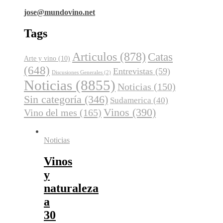
jose@mundovino.net
Tags
Articulos
(878)
Catas
Arte y vino
(10)
(648)
Entrevistas
(59)
Discusiones Generales
(2)
Noticias
(8855)
Noticias
(150)
Sin categoría
(346)
Sudamerica
(40)
Vinos
(390)
Vino del mes
(165)
Noticias
Vinos
y
naturaleza
a
30