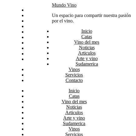
Skip
Mundo Vino
Inicio
to
Catas
Un espacio para compartir nuestra pasión
content
Vino del mes
por el vino.
Noticias
Inicio
Articulos
Catas
Arte y vino
Vino del mes
Sudamerica
Noticias
Vinos
Articulos
Servicios
Arte y vino
Contacto
Sudamerica
Vinos
Servicios
Contacto
Inicio
Catas
Vino del mes
Noticias
Articulos
Arte y vino
Sudamerica
Vinos
Servicios