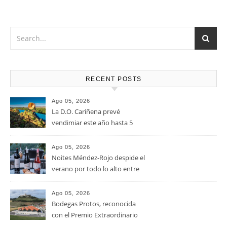
atrévete con una tabla de quesos de sabores fuertes, como
el queso Gouda, Emmental, Gorgonzola o quesos de cabra
u oveja.
RECENT POSTS
Ago 05, 2026
La D.O. Cariñena prevé
vendimiar este año hasta 5
millones de kilos de uva más
que en 2025