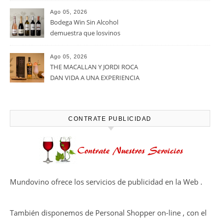
Ago 05, 2026
Noites Méndez-Rojo despide el
verano por todo lo alto entre
viñedos, vino y mucho humor
Ago 05, 2026
Bodegas Protos, reconocida
con el Premio Extraordinario
Alimentos de España 2026 por
casi un siglo de excelencia
Ago 05, 2026
vitivinícola
Bodega Win Sin Alcohol
demuestra que losvinos
desalcoholizados de alta
calidadcomienzan a diseñarse
Ago 05, 2026
en el viñedo
THE MACALLAN Y JORDI ROCA
DAN VIDA A UNA EXPERIENCIA
SENSORIAL ÚNICA EN EL
CAPÍTULO FINAL DE THE
HARMONY COLLECTION
CONTRATE PUBLICIDAD