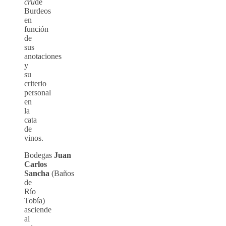
cru
de
Burdeos
en
función
de
sus
anotaciones
y
su
criterio
personal
en
la
cata
de
vinos.
Bodegas
Juan
Carlos
Sancha
(Baños
de
Río
Tobía)
asciende
al