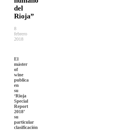
humano
del
Rioja”
8
febrero
2018
El
máster
of
wine
publica
en
su
‘Rioja
Special
Report
2018’
su
particular
clasificación