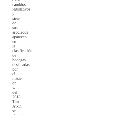
cambios
legislativos
y
siete
de
sus
asociados
aparecen
en
la
clasificación
de
bodegas
destacadas
por
el
máster
of
wine
del
2018.
Tim
Atkin
se