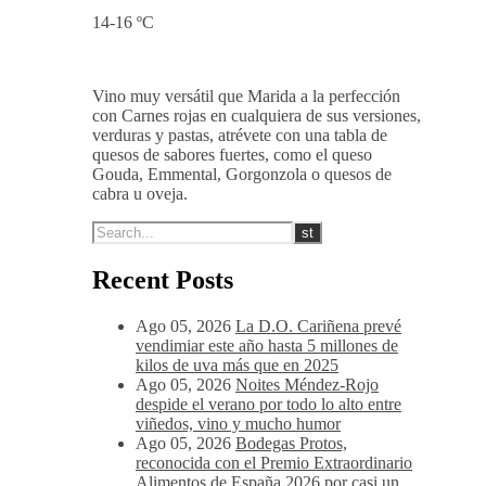
14-16 ºC
Vino muy versátil que Marida a la perfección
con Carnes rojas en cualquiera de sus versiones,
verduras y pastas, atrévete con una tabla de
quesos de sabores fuertes, como el queso
Gouda, Emmental, Gorgonzola o quesos de
cabra u oveja.
Recent Posts
Ago 05, 2026
La D.O. Cariñena prevé
vendimiar este año hasta 5 millones de
kilos de uva más que en 2025
Ago 05, 2026
Noites Méndez-Rojo
despide el verano por todo lo alto entre
viñedos, vino y mucho humor
Ago 05, 2026
Bodegas Protos,
reconocida con el Premio Extraordinario
Alimentos de España 2026 por casi un