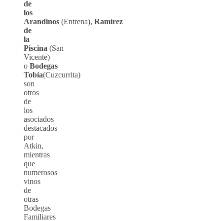
de
los
Arandinos
(Entrena),
Ramírez
de
la
Piscina
(San
Vicente)
o
Bodegas
Tobía
(Cuzcurrita)
son
otros
de
los
asociados
destacados
por
Atkin,
mientras
que
numerosos
vinos
de
otras
Bodegas
Familiares