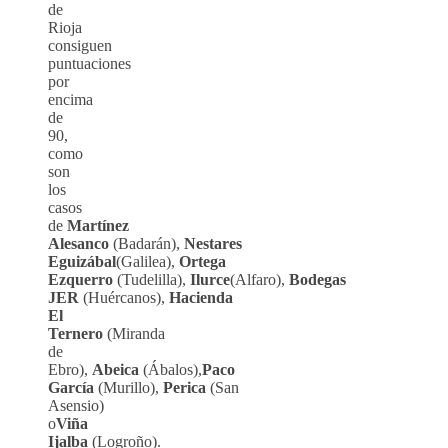
de
Rioja
consiguen
puntuaciones
por
encima
de
90,
como
son
los
casos
de
Martínez
Alesanco
(Badarán),
Nestares
Eguizábal
(Galilea),
Ortega
Ezquerro
(Tudelilla),
Ilurce
(Alfaro),
Bodegas
JER
(Huércanos),
Hacienda
El
Ternero
(Miranda
de
Ebro),
Abeica
(Ábalos),
Paco
García
(Murillo),
Perica
(San
Asensio)
o
Viña
Ijalba
(Logroño).