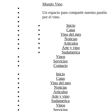
Skip
Mundo Vino
Inicio
to
Catas
Un espacio para compartir nuestra pasión
content
Vino del mes
por el vino.
Noticias
Inicio
Articulos
Catas
Arte y vino
Vino del mes
Sudamerica
Noticias
Vinos
Articulos
Servicios
Arte y vino
Contacto
Sudamerica
Vinos
Servicios
Contacto
Inicio
Catas
Vino del mes
Noticias
Articulos
Arte y vino
Sudamerica
Vinos
Servicios