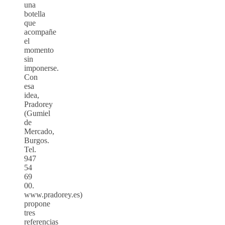
una
botella
que
acompañe
el
momento
sin
imponerse.
Con
esa
idea,
Pradorey
(Gumiel
de
Mercado,
Burgos.
Tel.
947
54
69
00.
www.pradorey.es)
propone
tres
referencias