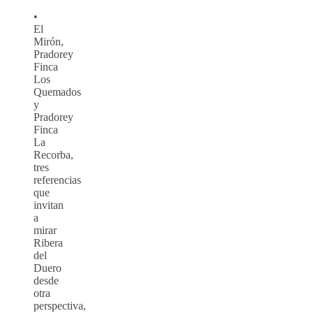
•
El
Mirón,
Pradorey
Finca
Los
Quemados
y
Pradorey
Finca
La
Recorba,
tres
referencias
que
invitan
a
mirar
Ribera
del
Duero
desde
otra
perspectiva,