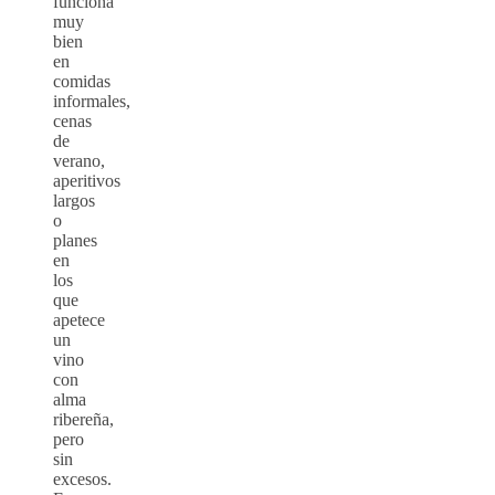
funciona
muy
bien
en
comidas
informales,
cenas
de
verano,
aperitivos
largos
o
planes
en
los
que
apetece
un
vino
con
alma
ribereña,
pero
sin
excesos.