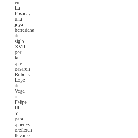
en
La
Posada,
una
joya
herreriana
del
siglo
XVII
por
la
que
pasaron
Rubens,
Lope
de
Vega
o
Felipe
III.
Y
para
quienes
prefieran
llevarse