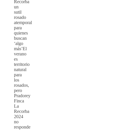
Recorba
un
sutil
rosado
atemporal
para
quienes
buscan
‘algo
más’El
verano
es
territorio
natural
para
los
rosados,
pero
Pradorey
Finca
La
Recorba
2024
no
responde