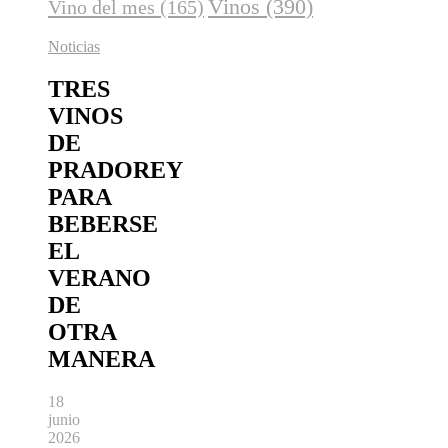
Vinos
(390)
Vino del mes
(165)
Noticias
TRES
VINOS
DE
PRADOREY
PARA
BEBERSE
EL
VERANO
DE
OTRA
MANERA
18
junio
2026