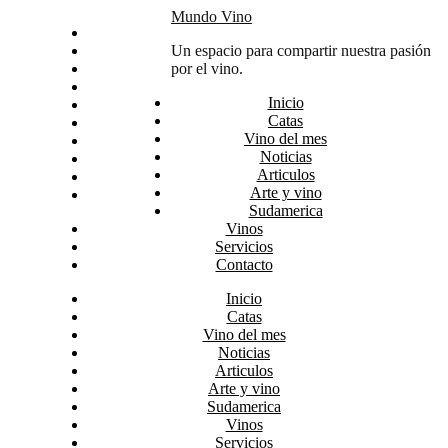
Skip
Mundo Vino
Inicio
to
Catas
Un espacio para compartir nuestra pasión
content
Vino del mes
por el vino.
Noticias
Inicio
Articulos
Catas
Arte y vino
Vino del mes
Sudamerica
Noticias
Vinos
Articulos
Servicios
Arte y vino
Contacto
Sudamerica
Vinos
Servicios
Contacto
Inicio
Catas
Vino del mes
Noticias
Articulos
Arte y vino
Sudamerica
Vinos
Servicios