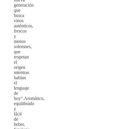
generación
que
busca
vinos
auténticos,
frescos
y
menos
solemnes,
que
respetan
el
origen
mientras
hablan
el
lenguaje
de
hoy”.Aromático,
equilibrado
y
fácil
de
beber,