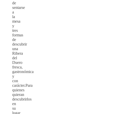
de
sentarse
a
la
mesa
y
tres
formas
de
descubrir
una
Ribera
del
Duero
fresca,
gastronómica
y
con
carácter.Para
quienes
quieran
descubrirlos
en
su
lugar