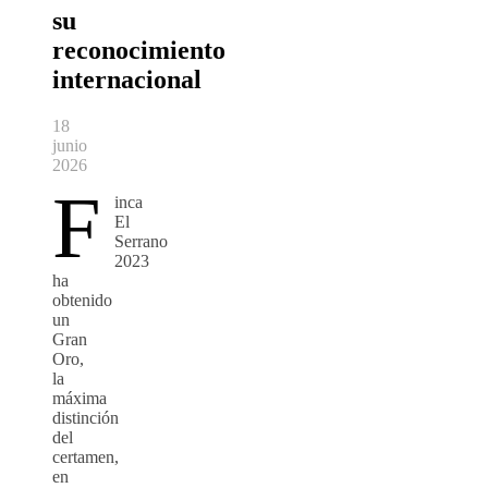
su
reconocimiento
internacional
18
junio
2026
F
inca
El
Serrano
2023
ha
obtenido
un
Gran
Oro,
la
máxima
distinción
del
certamen,
en