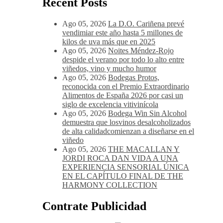
Recent Posts
Ago 05, 2026
La D.O. Cariñena prevé
vendimiar este año hasta 5 millones de
kilos de uva más que en 2025
Ago 05, 2026
Noites Méndez-Rojo
despide el verano por todo lo alto entre
viñedos, vino y mucho humor
Ago 05, 2026
Bodegas Protos,
reconocida con el Premio Extraordinario
Alimentos de España 2026 por casi un
siglo de excelencia vitivinícola
Ago 05, 2026
Bodega Win Sin Alcohol
demuestra que losvinos desalcoholizados
de alta calidadcomienzan a diseñarse en el
viñedo
Ago 05, 2026
THE MACALLAN Y
JORDI ROCA DAN VIDA A UNA
EXPERIENCIA SENSORIAL ÚNICA
EN EL CAPÍTULO FINAL DE THE
HARMONY COLLECTION
Contrate Publicidad