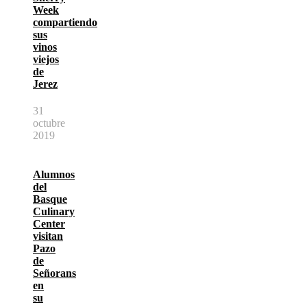
Week
compartiendo
sus
vinos
viejos
de
Jerez
31
octubre
2019
Alumnos
del
Basque
Culinary
Center
visitan
Pazo
de
Señorans
en
su