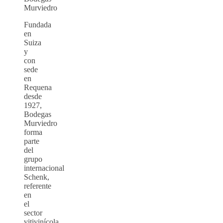
Murviedro
Fundada
en
Suiza
y
con
sede
en
Requena
desde
1927,
Bodegas
Murviedro
forma
parte
del
grupo
internacional
Schenk,
referente
en
el
sector
vitivinícola