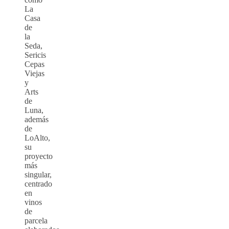
La
Casa
de
la
Seda,
Sericis
Cepas
Viejas
y
Arts
de
Luna,
además
de
LoAlto,
su
proyecto
más
singular,
centrado
en
vinos
de
parcela