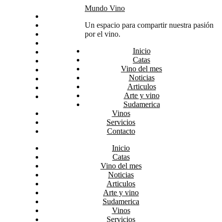
Skip
Mundo Vino
Inicio
to
Catas
Un espacio para compartir nuestra pasión
content
Vino del mes
por el vino.
Noticias
Inicio
Articulos
Catas
Arte y vino
Vino del mes
Sudamerica
Noticias
Vinos
Articulos
Servicios
Arte y vino
Contacto
Sudamerica
Vinos
Servicios
Contacto
Inicio
Catas
Vino del mes
Noticias
Articulos
Arte y vino
Sudamerica
Vinos
Servicios