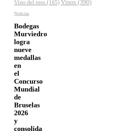
Vinos
(390)
Vino del mes
(165)
Noticias
Bodegas
Murviedro
logra
nueve
medallas
en
el
Concurso
Mundial
de
Bruselas
2026
y
consolida