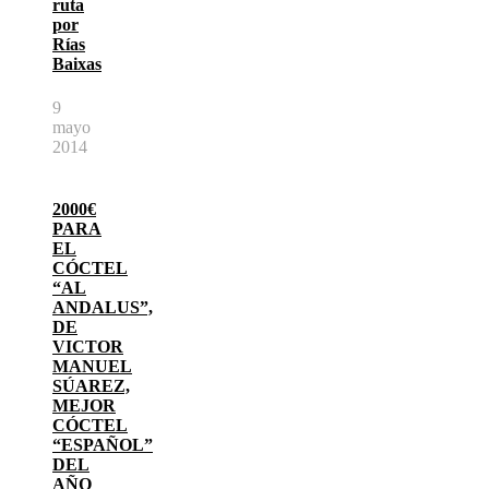
ruta
por
Rías
Baixas
9
mayo
2014
2000€
PARA
EL
CÓCTEL
“AL
ANDALUS”,
DE
VICTOR
MANUEL
SÚAREZ,
MEJOR
CÓCTEL
“ESPAÑOL”
DEL
AÑO