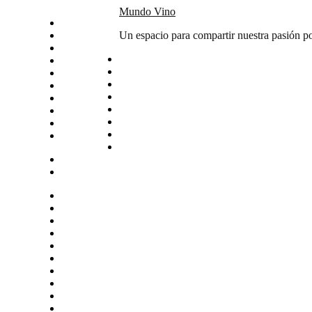
Skip
Mundo Vino
Inicio
to
Catas
Un espacio para compartir nuestra pasión po
content
Vino del mes
Noticias
Articulos
Arte y vino
Sudamerica
Vinos
Servicios
Contacto