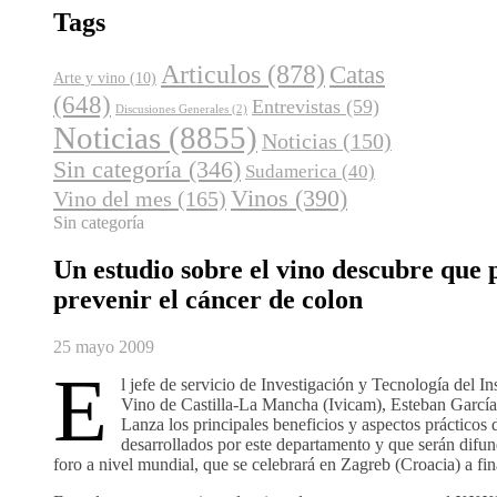
Tags
Articulos
(878)
Catas
Arte y vino
(10)
(648)
Entrevistas
(59)
Discusiones Generales
(2)
Noticias
(8855)
Noticias
(150)
Sin categoría
(346)
Sudamerica
(40)
Vinos
(390)
Vino del mes
(165)
Sin categoría
Un estudio sobre el vino descubre que
prevenir el cáncer de colon
25 mayo 2009
E
l jefe de servicio de Investigación y Tecnología del Ins
Vino de Castilla-La Mancha (Ivicam), Esteban Garcí
Lanza los principales beneficios y aspectos prácticos 
desarrollados por este departamento y que serán difu
foro a nivel mundial, que se celebrará en Zagreb (Croacia) a fin