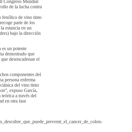
XII Congreso Mundial
rollo de la lucha contra
 fenólico de vino tinto
recoge parte de los
la estancia en un
dres) bajo la dirección
 es un potente
e ha demostrado que
as que desencadenan el
 dichos componentes del
una persona enferma
ciánica del vino tinto
olon”, expuso García,
teórica a través del
ad en otra fase
ino_descubre_que_puede_prevenir_el_cancer_de_colon-