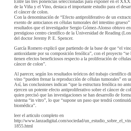
Entre las tres ponencias seleccionadas para exponer en el XX
de la Viña y el Vino, destaca el importante estudio para el desar
el cáncer de colon.
Con la denominación de “Efecto antiproliferativo de un extracto
exento de antocianos en células tumorales del intestino grueso” 
resultados que el investigador Sergio Gómez-Alonso obtuvo en 
prestigioso centro científico de la Universidad de Reading (Lon
del doctor Jeremy P. E. Spencer.
García Romero explicó que partiendo de la base de que “el vino
antioxidante por su composición fenólica”, con el proyecto “s
tienen efectos beneficiosos respecto a la proliferación de célul
cáncer de colon”.
Al parecer, según los resultados teóricos del trabajo científico
vino “pueden frenar la reproducción de células tumorales” en 
Así, las conclusiones indican “que la estructura fenólica no anto
ejercen un potente efecto antiproliferativo sobre el cáncer de c
quien precisó que las investigaciones se han desarrollo de forma 
sistema “in vitro”, lo que “supone un paso que tendrá continuid
biomédica”.
leer el articulo completo en
http://www.lanzadigital.com/sociedad/un_estudio_sobre_el_v
1855.html