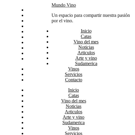
Skip
Mundo Vino
Inicio
to
Catas
Un espacio para compartir nuestra pasión
content
Vino del mes
por el vino.
Noticias
Inicio
Articulos
Catas
Arte y vino
Vino del mes
Sudamerica
Noticias
Vinos
Articulos
Servicios
Arte y vino
Contacto
Sudamerica
Vinos
Servicios
Contacto
Inicio
Catas
Vino del mes
Noticias
Articulos
Arte y vino
Sudamerica
Vinos
Servicios