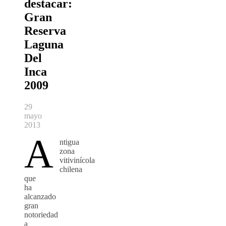
destacar:
Gran
Reserva
Laguna
Del
Inca
2009
29
mayo
2013
A
ntigua
zona
vitivinícola
chilena
que
ha
alcanzado
gran
notoriedad
a