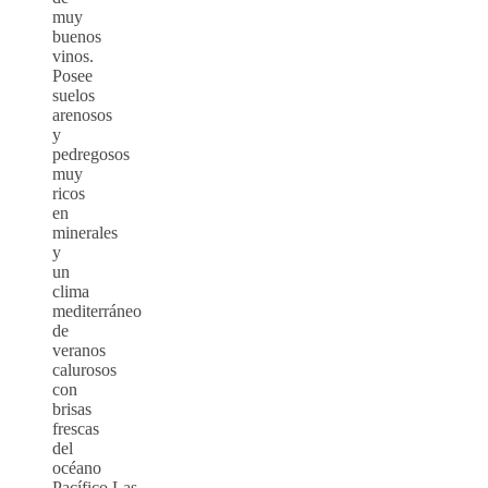
muy
buenos
vinos.
Posee
suelos
arenosos
y
pedregosos
muy
ricos
en
minerales
y
un
clima
mediterráneo
de
veranos
calurosos
con
brisas
frescas
del
océano
Pacífico.Las