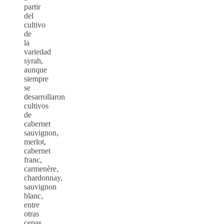
partir
del
cultivo
de
la
variedad
syrah,
aunque
siempre
se
desarrollaron
cultivos
de
cabernet
sauvignon,
merlot,
cabernet
franc,
carmenère,
chardonnay,
sauvignon
blanc,
entre
otras
cepas.