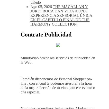
Alimentos de España 2026 por casi un
siglo de excelencia vitivinícola
Ago 05, 2026
Bodega Win Sin Alcohol
demuestra que losvinos desalcoholizados
de alta calidadcomienzan a diseñarse en el
viñedo
Ago 05, 2026
THE MACALLAN Y
JORDI ROCA DAN VIDA A UNA
EXPERIENCIA SENSORIAL ÚNICA
EN EL CAPÍTULO FINAL DE THE
HARMONY COLLECTION
Contrate Publicidad
Mundovino ofrece los servicios de publicidad en
la Web .
También disponemos de Personal Shopper on-
line , con el cual te podemos asesorar a la hora
de la mejor elección de tu vino para ese evento o