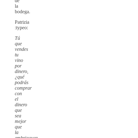
de
la
bodega.
Patrizia
:typeo:
Tú
que
vendes
tu
vino
por
dinero,
¿qué
podrás
comprar
con
el
dinero
que
sea
mejor
que
la
embriaguez