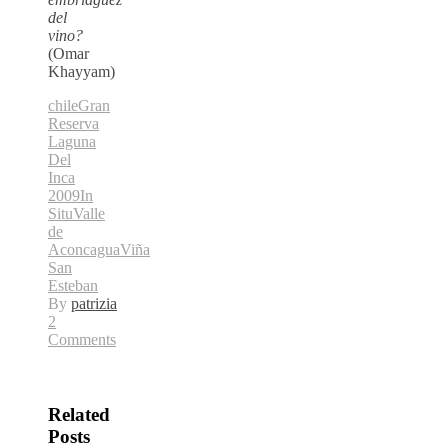
del
vino?
(Omar
Khayyam)
chile
Gran
Reserva
Laguna
Del
Inca
2009
In
Situ
Valle
de
Aconcagua
Viña
San
Esteban
By
patrizia
2
Comments
Related
Posts