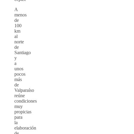
A
menos
de
100
km
al
norte
de
Santiago
y
a
unos
pocos
más
de
Valparaíso
reúne
condiciones
muy
propicias
para
la
elaboración
de