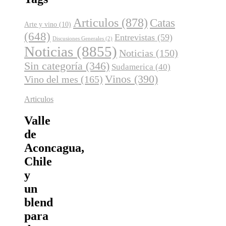
Articulos
(878)
Catas
Arte y vino
(10)
(648)
Entrevistas
(59)
Discusiones Generales
(2)
Noticias
(8855)
Noticias
(150)
Sin categoría
(346)
Sudamerica
(40)
Vinos
(390)
Vino del mes
(165)
Articulos
Valle
de
Aconcagua,
Chile
y
un
blend
para