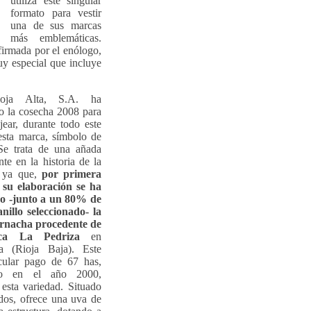
utiliza este singular
formato para vestir
una de sus marcas
más emblemáticas.
firmada por el enólogo,
y especial que incluye
oja Alta, S.A. ha
o la cosecha 2008 para
ear, durante todo este
esta marca, símbolo de
Se trata de una añada
nte en la historia de la
 ya que,
por primera
 su elaboración se ha
do -junto a un 80% de
illo seleccionado- la
rnacha procedente de
nca La Pedriza
en
la (Rioja Baja). Este
cular pago de 67 has,
do en el año 2000,
esta variedad. Situado
dos, ofrece una uva de