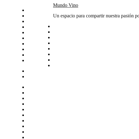
Skip
Mundo Vino
Inicio
to
Catas
Un espacio para compartir nuestra pasión po
content
Vino del mes
Noticias
Articulos
Arte y vino
Sudamerica
Vinos
Servicios
Contacto