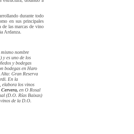
a estructura, dotando a
arrollando durante todo
mo en sus principales
na de las marcas de vino
ña Ardanza.
el mismo nombre
 y es uno de los
viñedos y bodegas
Con bodegas en Haro
a Alta: Gran Reserva
rdi.
En la
 elabora los vinos
 Cervera,
en O Rosal
sal (D.O. Rías Baixas)
 vinos de la D.O.