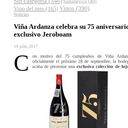
Sin categoría
(346)
Sudamerica
(40)
Vinos
(390)
Vino del mes
(165)
Noticias
Viña Ardanza celebra su 75 aniversari
exclusivo Jeroboam
19 julio 2017
C
on motivo del 75 cumpleaños de Viña Ardanz
oficialmente el próximo 28 de septiembre, la bode
acaba de presentar una
exclusiva colección de luj