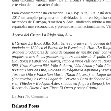
gran tipicidad varietal, muy rica en aromas y agradable y fin
este vino de un
carácter único
.
Para conmemorar esta efeméride, La Rioja Alta, S.A. está des
2017 un amplio programa de actividades tanto en
España
co
mercados de
Europa, América y Asia
, rindiendo tributo a u
españolas más reconocidas y premiadas internacionalmente: Vi
Acerca del Grupo La Rioja Alta, S.A.
El Grupo La Rioja Alta, S.A.,
tiene su origen en la bodega d
fundada en 1890 en el Barrio de la Estación de Haro (La Rioja)
grandes productores de vinos de calidad de nuestro país, con 
propias en tres de las grandes regiones vinícolas de España. 
(La Rioja) y Labastida (Álava), elabora vinos clásicos de Rioj
890, Gran Reserva 904, Viña Ardanza, Viña Arana y Viña Albe
bodega
Torre de Oña,
ubicada en Páganos-Laguardia (Álava),
Torre de Oña y Finca San Martín (Rioja Alavesa), en
Lagar de
(Pontevedra) los vinos Lagar de Cervera y Pazo de Seoane Ro
y en
Viñedos y Bodegas Áster,
situada en Anguix (Burgos), los
Ribera del Duero Áster Finca El Otero y Áster Crianza.
By
Jose
No Comments
Related Posts