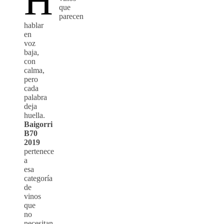
H
que
parecen
hablar
en
voz
baja,
con
calma,
pero
cada
palabra
deja
huella.
Baigorri
B70
2019
pertenece
a
esa
categoría
de
vinos
que
no
necesitan