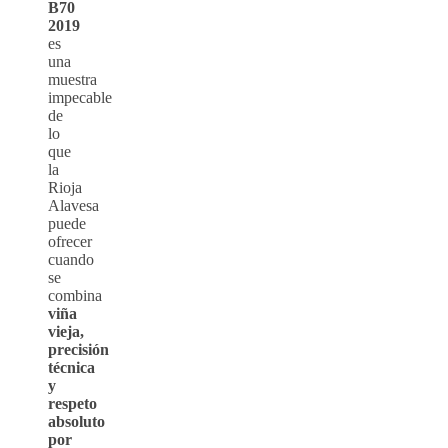
B70
2019
es
una
muestra
impecable
de
lo
que
la
Rioja
Alavesa
puede
ofrecer
cuando
se
combina
viña
vieja,
precisión
técnica
y
respeto
absoluto
por