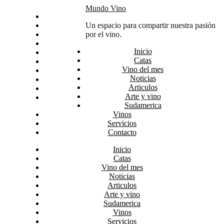
Skip
Mundo Vino
Inicio
to
Catas
Un espacio para compartir nuestra pasión
content
Vino del mes
por el vino.
Noticias
Inicio
Articulos
Catas
Arte y vino
Vino del mes
Sudamerica
Noticias
Vinos
Articulos
Servicios
Arte y vino
Contacto
Sudamerica
Vinos
Servicios
Contacto
Inicio
Catas
Vino del mes
Noticias
Articulos
Arte y vino
Sudamerica
Vinos
Servicios