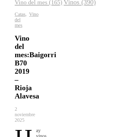
Vinos
(390)
Vino del mes
(165)
Catas
,
Vino
del
mes
Vino
del
mes:Baigorri
B70
2019
–
Rioja
Alavesa
2
noviembre
2025
ay
vinos