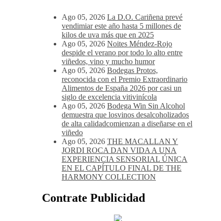
Ago 05, 2026
La D.O. Cariñena prevé
vendimiar este año hasta 5 millones de
kilos de uva más que en 2025
Ago 05, 2026
Noites Méndez-Rojo
despide el verano por todo lo alto entre
viñedos, vino y mucho humor
Ago 05, 2026
Bodegas Protos,
reconocida con el Premio Extraordinario
Alimentos de España 2026 por casi un
siglo de excelencia vitivinícola
Ago 05, 2026
Bodega Win Sin Alcohol
demuestra que losvinos desalcoholizados
de alta calidadcomienzan a diseñarse en el
viñedo
Ago 05, 2026
THE MACALLAN Y
JORDI ROCA DAN VIDA A UNA
EXPERIENCIA SENSORIAL ÚNICA
EN EL CAPÍTULO FINAL DE THE
HARMONY COLLECTION
Contrate Publicidad