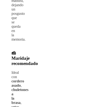
madura,
dejando
un
posgusto
que
se
queda
en
la
memoria.
🧀
Maridaje
recomendado
Ideal
con
cordero
asado
,
chuletones
a
la
brasa
,
setas