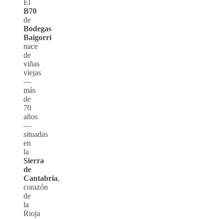
El
B70
de
Bodegas
Baigorri
nace
de
viñas
viejas
—
más
de
70
años
—
situadas
en
la
Sierra
de
Cantabria
,
corazón
de
la
Rioja