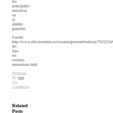
los
principales
atractivos
en
el
ámbito
gourmet.
Fuente:
http://www.eleconomista.es/evasion/gourmet/noticias/7632234/
de-
lujo-
en-
version-
monodosis.html
#noticias
By
jose
No
Comments
Related
Posts