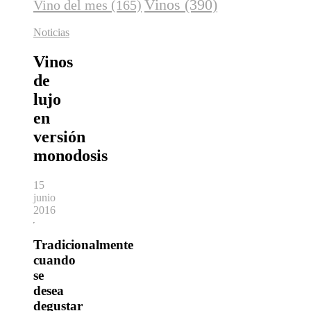
Vinos
(390)
Vino del mes
(165)
Noticias
Vinos
de
lujo
en
versión
monodosis
15
junio
2016
Tradicionalmente
cuando
se
desea
degustar