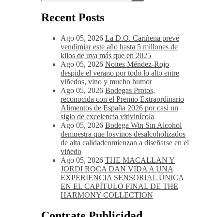
Recent Posts
Ago 05, 2026
La D.O. Cariñena prevé
vendimiar este año hasta 5 millones de
kilos de uva más que en 2025
Ago 05, 2026
Noites Méndez-Rojo
despide el verano por todo lo alto entre
viñedos, vino y mucho humor
Ago 05, 2026
Bodegas Protos,
reconocida con el Premio Extraordinario
Alimentos de España 2026 por casi un
siglo de excelencia vitivinícola
Ago 05, 2026
Bodega Win Sin Alcohol
demuestra que losvinos desalcoholizados
de alta calidadcomienzan a diseñarse en el
viñedo
Ago 05, 2026
THE MACALLAN Y
JORDI ROCA DAN VIDA A UNA
EXPERIENCIA SENSORIAL ÚNICA
EN EL CAPÍTULO FINAL DE THE
HARMONY COLLECTION
Contrate Publicidad