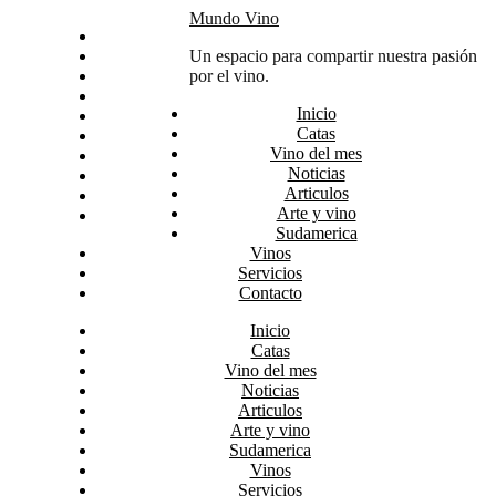
Skip
Mundo Vino
Inicio
to
Catas
Un espacio para compartir nuestra pasión
content
Vino del mes
por el vino.
Noticias
Inicio
Articulos
Catas
Arte y vino
Vino del mes
Sudamerica
Noticias
Vinos
Articulos
Servicios
Arte y vino
Contacto
Sudamerica
Vinos
Servicios
Contacto
Inicio
Catas
Vino del mes
Noticias
Articulos
Arte y vino
Sudamerica
Vinos
Servicios