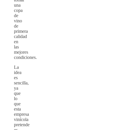
una
copa
de
vino
de
primera
calidad
en
las
mejores
condiciones.
La
idea
es
sencilla,
ya
que
lo
que
esta
empresa
vinícola
pretende
es