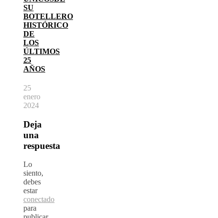
SU
BOTELLERO
HISTÓRICO
DE
LOS
ÚLTIMOS
25
AÑOS
25
enero
2024
Deja
una
respuesta
Lo
siento,
debes
estar
conectado
para
publicar