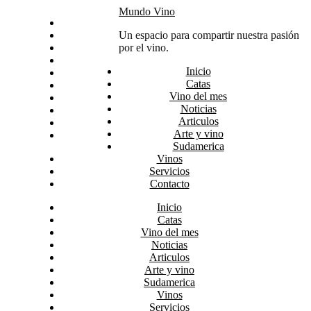
Skip
Mundo Vino
Inicio
to
Catas
Un espacio para compartir nuestra pasión
content
Vino del mes
por el vino.
Noticias
Inicio
Articulos
Catas
Arte y vino
Vino del mes
Sudamerica
Noticias
Vinos
Articulos
Servicios
Arte y vino
Contacto
Sudamerica
Vinos
Servicios
Contacto
Inicio
Catas
Vino del mes
Noticias
Articulos
Arte y vino
Sudamerica
Vinos
Servicios