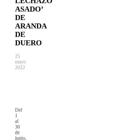
LECHAZO
ASADO’
DE
ARANDA
DE
DUERO
25
mayo
2022
Del
1
al
30
de
junio,