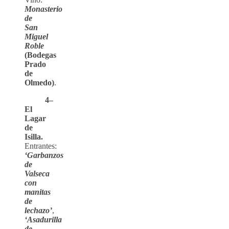
Monasterio
de
San
Miguel
Roble
(Bodegas
Prado
de
Olmedo)
.
4–
El
Lagar
de
Isilla.
Entrantes:
‘Garbanzos
de
Valseca
con
manitas
de
lechazo’
,
‘Asadurilla
de