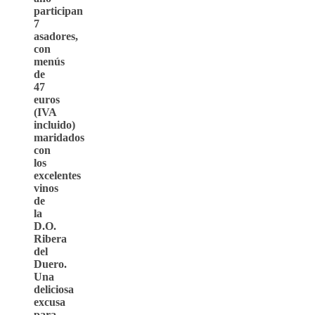
participan
7
asadores,
con
menús
de
47
euros
(IVA
incluido)
maridados
con
los
excelentes
vinos
de
la
D.O.
Ribera
del
Duero.
Una
deliciosa
excusa
para