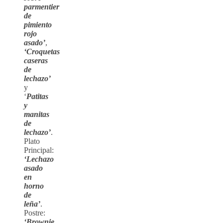
parmentier
de
pimiento
rojo
asado’
,
‘Croquetas
caseras
de
lechazo’
y
‘
Patitas
y
manitas
de
lechazo’
.
Plato
Principal:
‘Lechazo
asado
en
horno
de
leña’
.
Postre:
‘Brownie