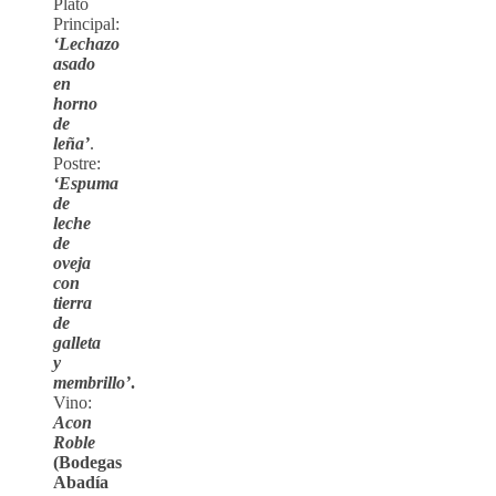
Plato
Principal:
‘Lechazo
asado
en
horno
de
leña’
.
Postre:
‘Espuma
de
leche
de
oveja
con
tierra
de
galleta
y
membrillo’
.
Vino:
Acon
Roble
(Bodegas
Abadía