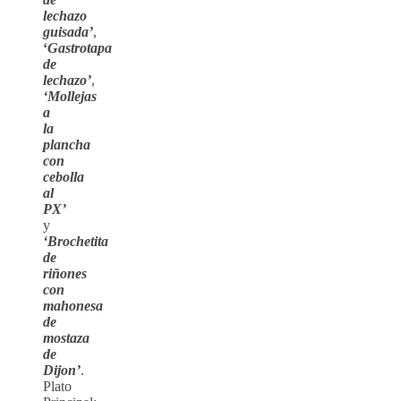
lechazo
guisada’
,
‘
Gastrotapa
de
lechazo’
,
‘Mollejas
a
la
plancha
con
cebolla
al
PX’
y
‘Brochetita
de
riñones
con
mahonesa
de
mostaza
de
Dijon’
.
Plato