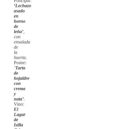
Principal:
‘
Lechazo
asado
en
horno
de
leña’
,
con
ensalada
de
la
huerta
.
Postre:
‘
Tarta
de
hojaldre
con
crema
y
nata’
.
Vino:
El
Lagar
de
Isilla