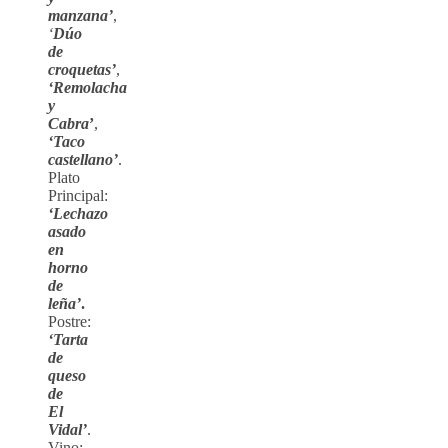
manzana’
,
‘
Dúo
de
croquetas’
,
‘Remolacha
y
Cabra
’
,
‘Taco
castellano’
.
Plato
Principal:
‘Lechazo
asado
en
horno
de
leña’
.
Postre:
‘Tarta
de
queso
de
El
Vidal’
.
Vino: