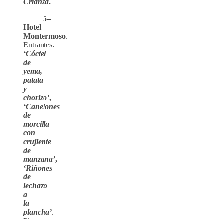
Crianza
.
5–
Hotel
Montermoso
.
Entrantes:
‘Cóctel
de
yema,
patata
y
chorizo’
,
‘Canelones
de
morcilla
con
crujiente
de
manzana’
,
‘Riñones
de
lechazo
a
la
plancha’
.