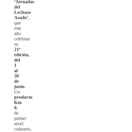
‘Jornadas
del
Lechazo
Asado’
,
que
este
año
celebran
su
21ª
edición,
del
1
al
30
de
junio
.
Un
producto
Km
0
,
de
primer
nivel
culinario,