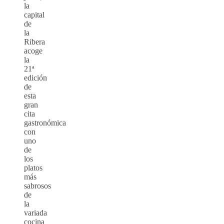
la
capital
de
la
Ribera
acoge
la
21ª
edición
de
esta
gran
cita
gastronómica
con
uno
de
los
platos
más
sabrosos
de
la
variada
cocina