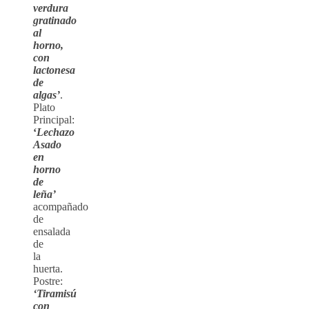
verdura
gratinado
al
horno,
con
lactonesa
de
algas’
.
Plato
Principal:
‘
Lechazo
Asado
en
horno
de
leña’
acompañado
de
ensalada
de
la
huerta.
Postre:
‘Tiramisú
con