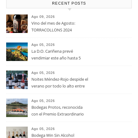
RECENT POSTS
Ago 09, 2026
Vino del mes de Agosto:
TORRACOLLONS 2024
Ago 05, 2026
La D.O. Cariñena prevé
vendimiar este año hasta 5
millones de kilos de uva más
que en 2025
Ago 05, 2026
Noites Méndez-Rojo despide el
verano por todo lo alto entre
viñedos, vino y mucho humor
Ago 05, 2026
Bodegas Protos, reconocida
con el Premio Extraordinario
Alimentos de España 2026 por
casi un siglo de excelencia
Ago 05, 2026
vitivinícola
Bodega Win Sin Alcohol