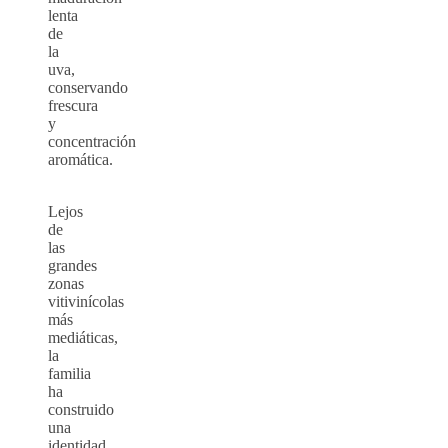
lenta
de
la
uva,
conservando
frescura
y
concentración
aromática.
Lejos
de
las
grandes
zonas
vitivinícolas
más
mediáticas,
la
familia
ha
construido
una
identidad