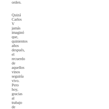
orden.
Quizá
Carlos
V
jamás
imaginó
que,
quinientos
años
después,
el
recuerdo
de
aquellos
vinos
seguiría
vivo.
Pero
hoy,
gracias
al
trabajo
de