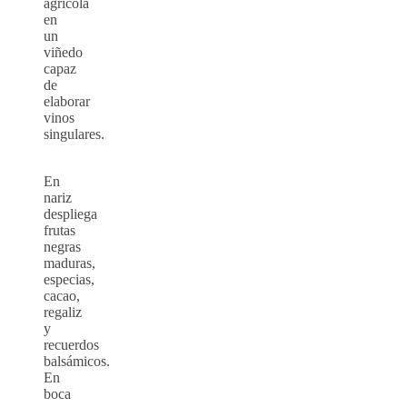
agrícola
en
un
viñedo
capaz
de
elaborar
vinos
singulares.
En
nariz
despliega
frutas
negras
maduras,
especias,
cacao,
regaliz
y
recuerdos
balsámicos.
En
boca