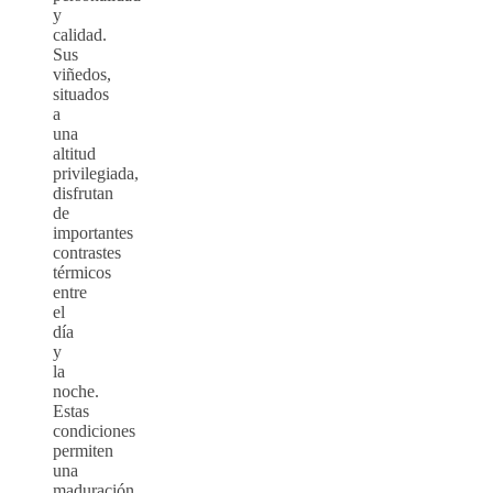
y
calidad.
Sus
viñedos,
situados
a
una
altitud
privilegiada,
disfrutan
de
importantes
contrastes
térmicos
entre
el
día
y
la
noche.
Estas
condiciones
permiten
una
maduración