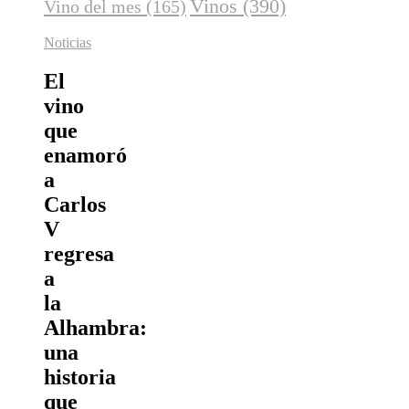
Vinos
(390)
Vino del mes
(165)
Noticias
El
vino
que
enamoró
a
Carlos
V
regresa
a
la
Alhambra:
una
historia
que