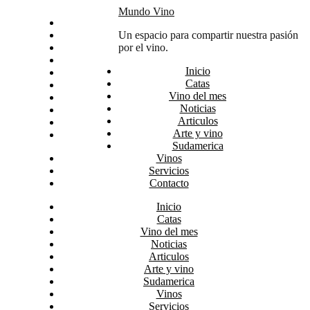
Skip
Mundo Vino
Inicio
to
Catas
Un espacio para compartir nuestra pasión
content
Vino del mes
por el vino.
Noticias
Inicio
Articulos
Catas
Arte y vino
Vino del mes
Sudamerica
Noticias
Vinos
Articulos
Servicios
Arte y vino
Contacto
Sudamerica
Vinos
Servicios
Contacto
Inicio
Catas
Vino del mes
Noticias
Articulos
Arte y vino
Sudamerica
Vinos
Servicios