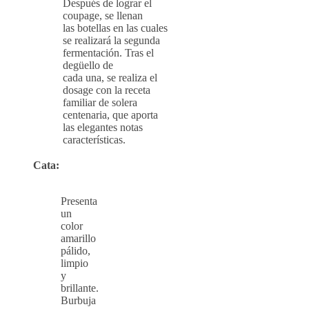
Después de lograr el
coupage, se llenan
las botellas en las cuales
se realizará la segunda
fermentación. Tras el
degüello de
cada una, se realiza el
dosage con la receta
familiar de solera
centenaria, que aporta
las elegantes notas
características.
Cata:
Presenta
un
color
amarillo
pálido,
limpio
y
brillante.
Burbuja