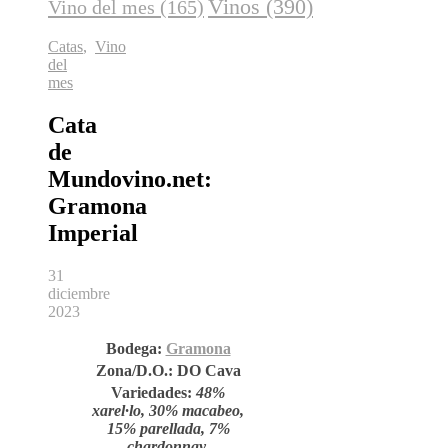
Vinos
(390)
Vino del mes
(165)
Catas
,
Vino
del
mes
Cata
de
Mundovino.net:
Gramona
Imperial
31
diciembre
2023
Bodega:
Gramona
Zona/D.O.:
DO
Cava
Variedades:
48%
xarel·lo, 30% macabeo,
15% parellada, 7%
chardonnay.