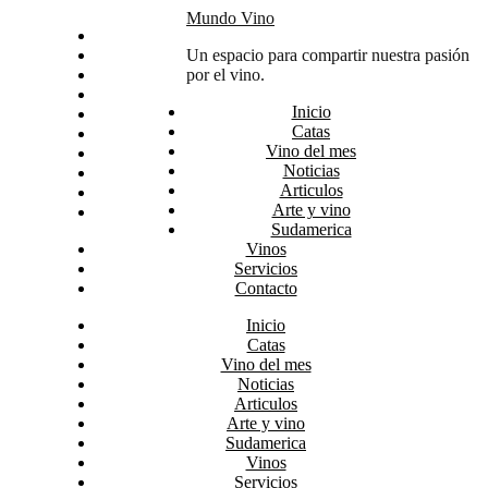
Skip
Mundo Vino
Inicio
to
Catas
Un espacio para compartir nuestra pasión
content
Vino del mes
por el vino.
Noticias
Inicio
Articulos
Catas
Arte y vino
Vino del mes
Sudamerica
Noticias
Vinos
Articulos
Servicios
Arte y vino
Contacto
Sudamerica
Vinos
Servicios
Contacto
Inicio
Catas
Vino del mes
Noticias
Articulos
Arte y vino
Sudamerica
Vinos
Servicios