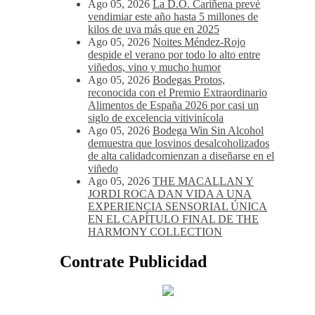
Recent Posts
Ago 05, 2026
La D.O. Cariñena prevé
vendimiar este año hasta 5 millones de
kilos de uva más que en 2025
Ago 05, 2026
Noites Méndez-Rojo
despide el verano por todo lo alto entre
viñedos, vino y mucho humor
Ago 05, 2026
Bodegas Protos,
reconocida con el Premio Extraordinario
Alimentos de España 2026 por casi un
siglo de excelencia vitivinícola
Ago 05, 2026
Bodega Win Sin Alcohol
demuestra que losvinos desalcoholizados
de alta calidadcomienzan a diseñarse en el
viñedo
Ago 05, 2026
THE MACALLAN Y
JORDI ROCA DAN VIDA A UNA
EXPERIENCIA SENSORIAL ÚNICA
EN EL CAPÍTULO FINAL DE THE
HARMONY COLLECTION