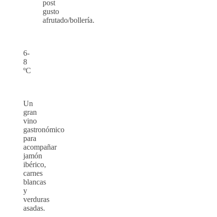
post
gusto
afrutado/bollería.
6-
8
ºC
Un
gran
vino
gastronómico
para
acompañar
jamón
ibérico,
carnes
blancas
y
verduras
asadas.