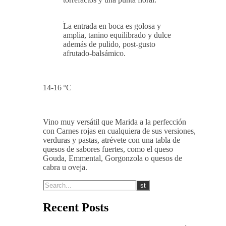
Presenta una potente intensidad,
nariz profunda destacando aromas a
fruta negra con notas muy
equilibradas de ahumados, notas a
torrefactos y una punta floral.
La entrada en boca es golosa y
amplia, tanino equilibrado y dulce
además de pulido, post-gusto
afrutado-balsámico.
14-16 ºC
Vino muy versátil que Marida a la perfección
con Carnes rojas en cualquiera de sus versiones,
verduras y pastas, atrévete con una tabla de
quesos de sabores fuertes, como el queso
Gouda, Emmental, Gorgonzola o quesos de
cabra u oveja.