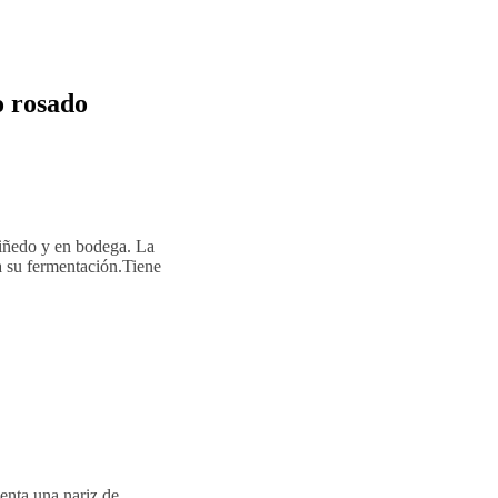
 rosado
viñedo y en bodega. La
ra su fermentación.Tiene
senta una nariz de