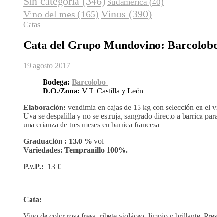
Sin categoría
(346)
Sudamerica
(40)
Vinos
(390)
Vino del mes
(165)
Catas
Cata del Grupo Mundovino: Barcolobo
19 agosto 2017
Bodega:
Barcolobo
D.O./Zona:
V.T. Castilla y León
Elaboración:
vendimia en cajas de 15 kg con selección en el 
Uva se despalilla y no se estruja, sangrado directo a barrica pa
una crianza de tres meses en barrica francesa
Graduación :
13,0 %
vol
Variedades:
Tempranillo 100%.
P.v.P.:
13
€
Cata:
Vino de color rosa fresa, ribete violáceo, limpio y brillante. Pre