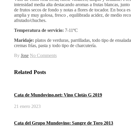
intensidad media alta destacando aromas a frutas blancas, junto
de frutos secos de fondo y notas a flores de tocador. En boca e
amplia y muy golosa, fresco , equilibrada acidez, de medio reco
afrutado/chuches.
Temperatura de servicio:
7-11ºC
Maridaje:
platos de verduras, parrilladas, todo tipo de ensalada
cremas frías, pasta y todo tipo de charcutería.
By
Jose
No Comments
Related Posts
Cata de Mundovino.net: Vino Clotàs G 2019
21 enero 2023
Cata del Grupo Mundovino: Sangre de Toro 2013