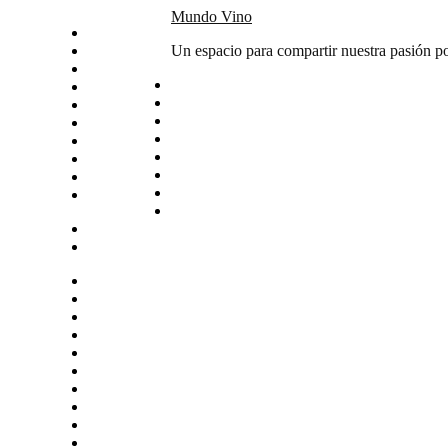
Skip
Mundo Vino
Inicio
to
Catas
Un espacio para compartir nuestra pasión po
content
Vino del mes
Noticias
Articulos
Arte y vino
Sudamerica
Vinos
Servicios
Contacto