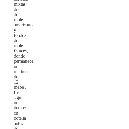
mixtas:
duelas
de
roble
americano
y
fondos
de
roble
francés,
donde
permanece
un
mínimo
de
12
meses.
Le
sigue
un
tiempo
en
botella
antes
de