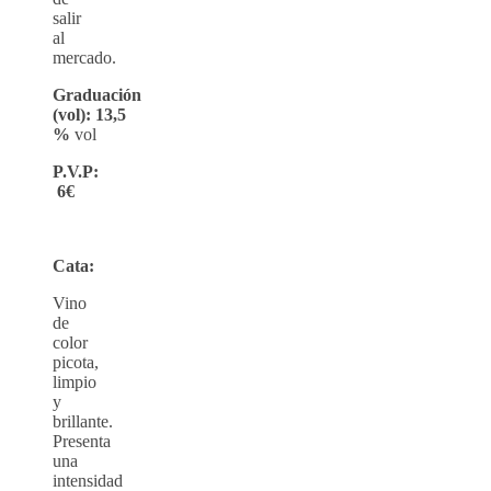
salir
al
mercado.
Graduación
(vol):
13,5
%
vol
P.V.P:
6€
Cata:
Vino
de
color
picota,
limpio
y
brillante.
Presenta
una
intensidad