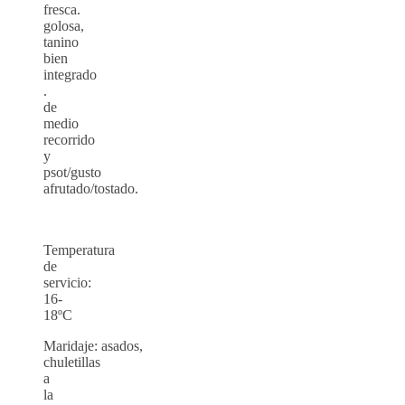
fresca.
golosa,
tanino
bien
integrado
.
de
medio
recorrido
y
psot/gusto
afrutado/tostado.
Temperatura
de
servicio:
16-
18ºC
Maridaje: asados,
chuletillas
a
la