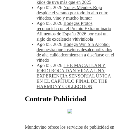
kilos de uva más que en 2025
Ago 05, 2026
Noites Méndez-Rojo
despide el verano por todo lo alto entre
viñedos, vino y mucho humor
Ago 05, 2026
Bodegas Protos,
reconocida con el Premio Extraordinario
Alimentos de España 2026 por casi un
siglo de excelencia vitivinícola
Ago 05, 2026
Bodega Win Sin Alcohol
demuestra que losvinos desalcoholizados
de alta calidadcomienzan a diseñarse en el
viñedo
Ago 05, 2026
THE MACALLAN Y
JORDI ROCA DAN VIDA A UNA
EXPERIENCIA SENSORIAL ÚNICA
EN EL CAPÍTULO FINAL DE THE
HARMONY COLLECTION
Contrate Publicidad
Mundovino ofrece los servicios de publicidad en