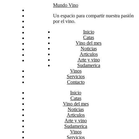
Skip
Mundo Vino
Inicio
to
Catas
Un espacio para compartir nuestra pasión
content
Vino del mes
por el vino.
Noticias
Inicio
Articulos
Catas
Arte y vino
Vino del mes
Sudamerica
Noticias
Vinos
Articulos
Servicios
Arte y vino
Contacto
Sudamerica
Vinos
Servicios
Contacto
Inicio
Catas
Vino del mes
Noticias
Articulos
Arte y vino
Sudamerica
Vinos
Servicios