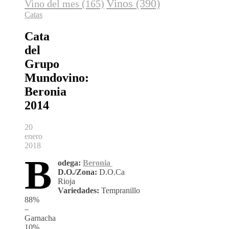
Vinos
(390)
Vino del mes
(165)
Catas
Cata
del
Grupo
Mundovino:
Beronia
2014
20
enero
2018
B
odega:
Beronia
D.O./Zona:
D.O.Ca
Rioja
Variedades:
Tempranillo
88%
–
Garnacha
10%