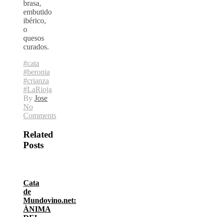
brasa,
embutido
ibérico,
o
quesos
curados.
#cata
#beronia
#crianza
#LaRioja
By
Jose
No
Comments
Related
Posts
Cata
de
Mundovino.net:
ÀNIMA