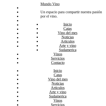
Skip
Mundo Vino
Inicio
to
Catas
Un espacio para compartir nuestra pasión
content
Vino del mes
por el vino.
Noticias
Inicio
Articulos
Catas
Arte y vino
Vino del mes
Sudamerica
Noticias
Vinos
Articulos
Servicios
Arte y vino
Contacto
Sudamerica
Vinos
Servicios
Contacto
Inicio
Catas
Vino del mes
Noticias
Articulos
Arte y vino
Sudamerica
Vinos
Servicios