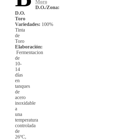
Moro
D.O./Zona:
D.O.
Toro
Variedades:
100%
Tinta
de
Toro
Elaboración:
Fermentacion
de
10-
14
días
en
tanques
de
acero
inoxidable
a
una
temperatura
controlada
de
26ºC,