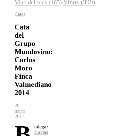
Vinos
(390)
Vino del mes
(165)
Catas
Cata
del
Grupo
Mundovino:
Carlos
Moro
Finca
Valmediano
2014
20
mayo
2017
B
odega:
Carlos