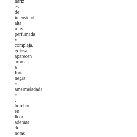
nariz
es
de
intensidad
alta,
muy
perfumada
y
compleja,
golosa,
aparecen
aromas
a
fruta
negra
»
amermeladada
»
,
bombón
en
licor
ademas
de
notas