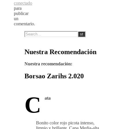
conectado
para
publicar
un
comentario.
Nuestra Recomendación
Nuestra recomendación:
Borsao Zarihs 2.020
C
ata
Bonito color rojo picota intenso,
limpio y brillante. Capa Media-alta.