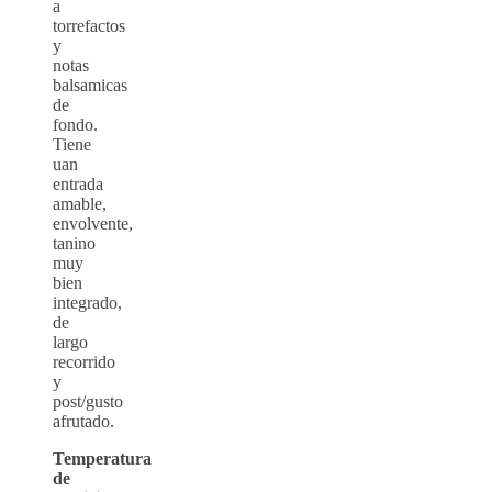
a
torrefactos
y
notas
balsamicas
de
fondo.
Tiene
uan
entrada
amable,
envolvente,
tanino
muy
bien
integrado,
de
largo
recorrido
y
post/gusto
afrutado.
Temperatura
de