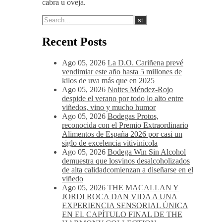
cabra u oveja.
Recent Posts
Ago 05, 2026
La D.O. Cariñena prevé
vendimiar este año hasta 5 millones de
kilos de uva más que en 2025
Ago 05, 2026
Noites Méndez-Rojo
despide el verano por todo lo alto entre
viñedos, vino y mucho humor
Ago 05, 2026
Bodegas Protos,
reconocida con el Premio Extraordinario
Alimentos de España 2026 por casi un
siglo de excelencia vitivinícola
Ago 05, 2026
Bodega Win Sin Alcohol
demuestra que losvinos desalcoholizados
de alta calidadcomienzan a diseñarse en el
viñedo
Ago 05, 2026
THE MACALLAN Y
JORDI ROCA DAN VIDA A UNA
EXPERIENCIA SENSORIAL ÚNICA
EN EL CAPÍTULO FINAL DE THE