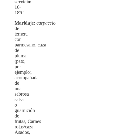
servicio:
16-
18ºC
Maridaje:
carpaccio
de
ternera
con
parmesano, caza
de
pluma
(pato,
por
ejemplo),
acompañada
de
una
sabrosa
salsa
o
guarnición
de
frutas, Carnes
rojas/caza,
Asados,