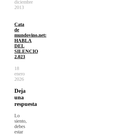
diciembre
2013
Cata
de
mundovino.net:
HABLA
DEL
SILENCIO
2.023
18
enero
2026
Deja
una
respuesta
Lo
siento,
debes
estar