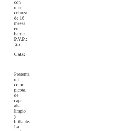
con
una
crianza
de 16
meses
en
barrica
P.V.P.:
25
Cata:
Presenta
un
color
picota,
de
capa
alta,
limpio
y
brillante.
La