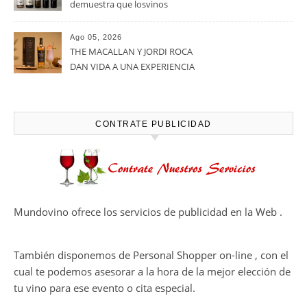
demuestra que losvinos
desalcoholizados de alta
calidadcomienzan a diseñarse
Ago 05, 2026
en el viñedo
THE MACALLAN Y JORDI ROCA
DAN VIDA A UNA EXPERIENCIA
SENSORIAL ÚNICA EN EL
CAPÍTULO FINAL DE THE
HARMONY COLLECTION
CONTRATE PUBLICIDAD
Mundovino ofrece los servicios de publicidad en la Web .
También disponemos de Personal Shopper on-line , con el
cual te podemos asesorar a la hora de la mejor elección de
tu vino para ese evento o cita especial.