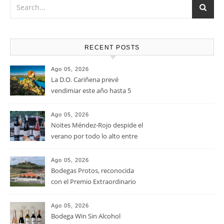
RECENT POSTS
Ago 05, 2026
La D.O. Cariñena prevé
vendimiar este año hasta 5
millones de kilos de uva más
que en 2025
Ago 05, 2026
Noites Méndez-Rojo despide el
verano por todo lo alto entre
viñedos, vino y mucho humor
Ago 05, 2026
Bodegas Protos, reconocida
con el Premio Extraordinario
Alimentos de España 2026 por
casi un siglo de excelencia
Ago 05, 2026
vitivinícola
Bodega Win Sin Alcohol