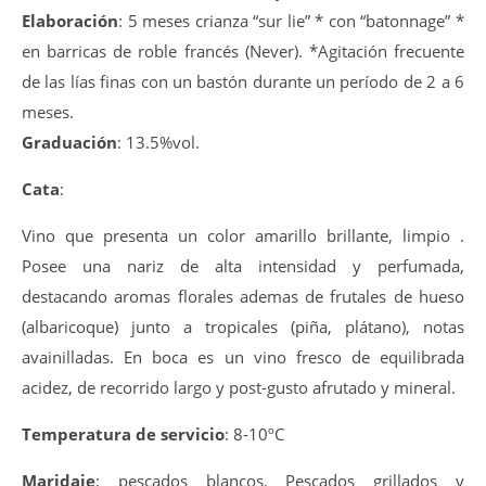
Elaboración
: 5 meses crianza “sur lie” * con “batonnage” *
en barricas de roble francés (Never). *Agitación frecuente
de las lías finas con un bastón durante un período de 2 a 6
meses.
Graduación
: 13.5%vol.
Cata
:
Vino que presenta un color amarillo brillante, limpio .
Posee una nariz de alta intensidad y perfumada,
destacando aromas florales ademas de frutales de hueso
(albaricoque) junto a tropicales (piña, plátano), notas
avainilladas. En boca es un vino fresco de equilibrada
acidez, de recorrido largo y post-gusto afrutado y mineral.
Temperatura de servicio
: 8-10ºC
Maridaje
: pescados blancos, Pescados grillados y