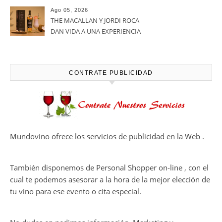
calidadcomienzan a diseñarse
Ago 05, 2026
en el viñedo
THE MACALLAN Y JORDI ROCA
DAN VIDA A UNA EXPERIENCIA
SENSORIAL ÚNICA EN EL
CAPÍTULO FINAL DE THE
HARMONY COLLECTION
CONTRATE PUBLICIDAD
Mundovino ofrece los servicios de publicidad en la Web .
También disponemos de Personal Shopper on-line , con el
cual te podemos asesorar a la hora de la mejor elección de
tu vino para ese evento o cita especial.