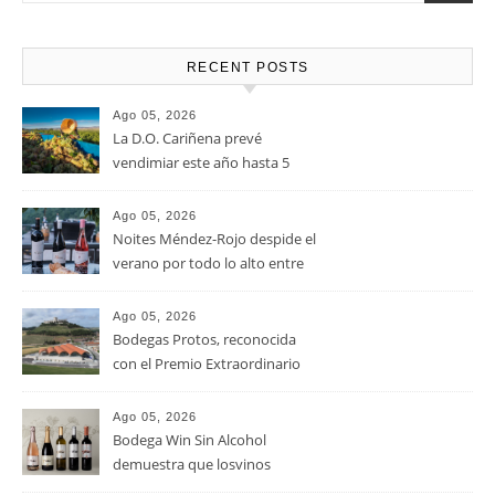
RECENT POSTS
Ago 05, 2026
La D.O. Cariñena prevé
vendimiar este año hasta 5
millones de kilos de uva más
que en 2025
Ago 05, 2026
Noites Méndez-Rojo despide el
verano por todo lo alto entre
viñedos, vino y mucho humor
Ago 05, 2026
Bodegas Protos, reconocida
con el Premio Extraordinario
Alimentos de España 2026 por
casi un siglo de excelencia
Ago 05, 2026
vitivinícola
Bodega Win Sin Alcohol
demuestra que losvinos
desalcoholizados de alta