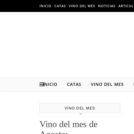
Skip
INICIO
CATAS
VINO DEL MES
NOTICIAS
ARTICU
to
content
INICIO
CATAS
VINO DEL MES
VINO DEL MES
Vino del mes de