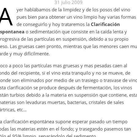
A
31 julio 2009
yer hablábamos de la limpidez y de los posos del vino
pues bien para obtener un vino limpio hay varias formas
de conseguirlo y hoy trataremos la
Clarificación
spontanea
o sedimentación que consiste en la caída lenta y
rogresiva de las partículas en suspensión, debido a su propio
eso. Las gruesas caen pronto, mientras que las menores caen m
arde y muy difícilmente.
oco a poco las partículas mas gruesas y mas pesadas caen al
ondo del recipiente, si el vino esta tranquilo y no se mueve, de
onde son eliminados por medio de un trasiego o trasvase de vino
sta clarificación se produce después de fermentación, los vinos
stán turbios debido a la materia en suspensión que contiene, est
aterias son levaduras muertas, bacterias, cristales de sales
ártricas, etc…
a clarificación espontánea supone esperar pasado un tiempo
odas las materias estén en el fondo; y trasegando pasemos tan
ólo el 95% limpio, separándolo del sedimento.