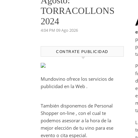
Agosto:
TORRACOLLONS
2024
4:04 PM
09 Ago 2026
e
p
p
CONTRATE PUBLICIDAD
t
P
f
Mundovino ofrece los servicios de
d
publicidad en la Web .
e
e
m
También disponemos de Personal
t
Shopper on-line , con el cual te
podemos asesorar a la hora de la
L
mejor elección de tu vino para ese
t
evento o cita especial.
s