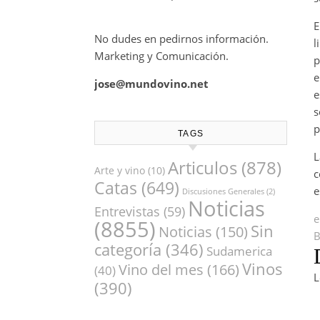
E
No dudes en pedirnos información.
l
Marketing y Comunicación.
p
e
jose@mundovino.net
e
s
p
TAGS
L
Articulos
(878)
Arte y vino
(10)
c
Catas
(649)
e
Discusiones Generales
(2)
Noticias
Entrevistas
(59)
e
(8855)
Sin
Noticias
(150)
categoría
(346)
Sudamerica
Vinos
Vino del mes
(166)
(40)
L
(390)