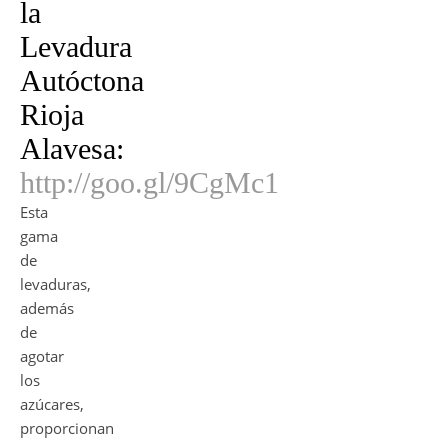
la
Levadura
Autóctona
Rioja
Alavesa:
http://goo.gl/9CgMc1
Esta
gama
de
levaduras,
además
de
agotar
los
azúcares,
proporcionan