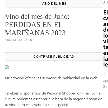
Ar
VINO DEL MES
El
Vino del mes de Julio:
c
a
PERDIDAS EN EL
d
MARIÑANAS 2023
l
v
5:04 PM
14 Jul 2026
t
e
l
CONTRATE PUBLICIDAD
l
2
Mundovino ofrece los servicios de publicidad en la Web .
ag
20
También disponemos de Personal Shopper on-line , con el
cual te podemos asesorar a la hora de la mejor elección de
tu vino para ese evento o cita especial.