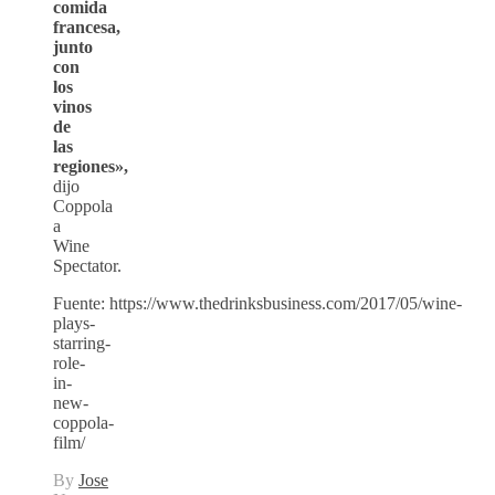
comida
francesa,
junto
con
los
vinos
de
las
regiones»,
dijo
Coppola
a
Wine
Spectator.
Fuente: https://www.thedrinksbusiness.com/2017/05/wine-
plays-
starring-
role-
in-
new-
coppola-
film/
By
Jose