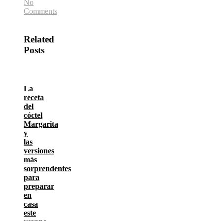
No
Comments
Related
Posts
La
receta
del
cóctel
Margarita
y
las
versiones
más
sorprendentes
para
preparar
en
casa
este