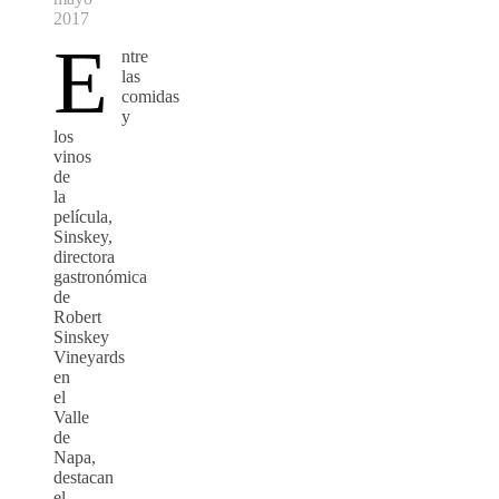
2017
E
ntre
las
comidas
y
los
vinos
de
la
película,
Sinskey,
directora
gastronómica
de
Robert
Sinskey
Vineyards
en
el
Valle
de
Napa,
destacan
el