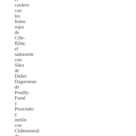
cordero
con
los
frutos
rojos
de
Côte-
Rôtie,
el
salmonete
con
Silex
de
Didier
Dagueneau
de
Pouilly-
Fumé
y
Prosciutto
y
melón
con
Châteauneuf-