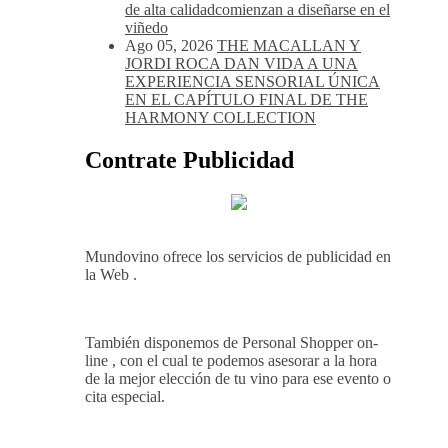
reconocida con el Premio Extraordinario
Alimentos de España 2026 por casi un
siglo de excelencia vitivinícola
Ago 05, 2026
Bodega Win Sin Alcohol
demuestra que losvinos desalcoholizados
de alta calidadcomienzan a diseñarse en el
viñedo
Ago 05, 2026
THE MACALLAN Y
JORDI ROCA DAN VIDA A UNA
EXPERIENCIA SENSORIAL ÚNICA
EN EL CAPÍTULO FINAL DE THE
HARMONY COLLECTION
Contrate Publicidad
Mundovino ofrece los servicios de publicidad en
la Web .
También disponemos de Personal Shopper on-
line , con el cual te podemos asesorar a la hora