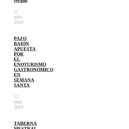
verano
11
julio
2024
PAZO
BAIÓN
APUESTA
POR
EL
ENOTURISMO
GASTRONÓMICO
EN
SEMANA
SANTA
13
abril
2019
TABERNA
MESTRAL