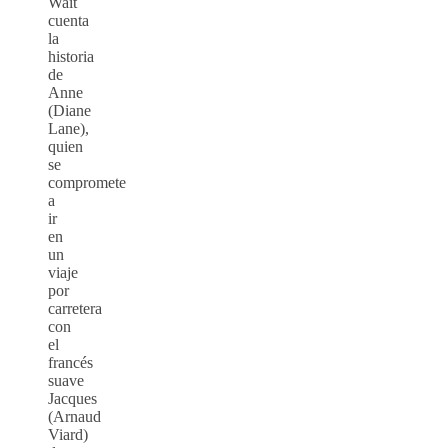
Wait
cuenta
la
historia
de
Anne
(Diane
Lane),
quien
se
compromete
a
ir
en
un
viaje
por
carretera
con
el
francés
suave
Jacques
(Arnaud
Viard)