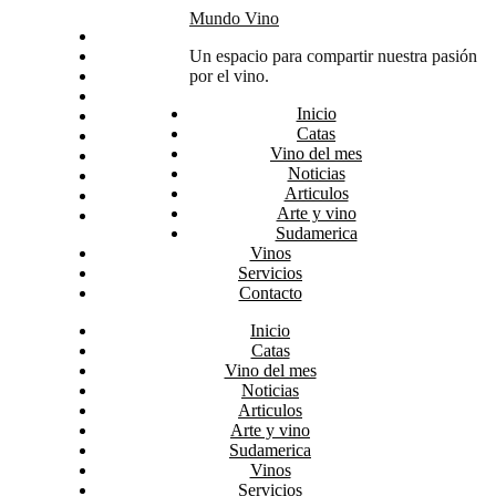
Skip
Mundo Vino
Inicio
to
Catas
Un espacio para compartir nuestra pasión
content
Vino del mes
por el vino.
Noticias
Inicio
Articulos
Catas
Arte y vino
Vino del mes
Sudamerica
Noticias
Vinos
Articulos
Servicios
Arte y vino
Contacto
Sudamerica
Vinos
Servicios
Contacto
Inicio
Catas
Vino del mes
Noticias
Articulos
Arte y vino
Sudamerica
Vinos
Servicios