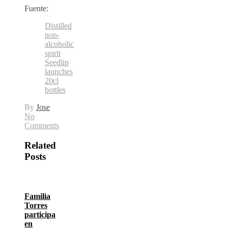
Fuente:
Distilled
non-
alcoholic
spirit
Seedlip
launches
20cl
bottles
By
Jose
No
Comments
Related
Posts
Familia
Torres
participa
en