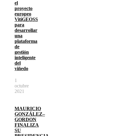
el
proyecto
europeo
VitiGEOSS
para
desarrollar
una
plataforma
de
gestión
inteligente
del
viñedo
1
octubre
2021
MAURICIO
GONZÁLEZ–
GORDON
FINALIZA
SU
PRESIDENCIA