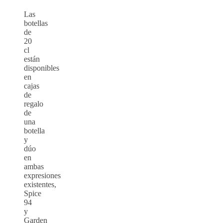
Las
botellas
de
20
cl
están
disponibles
en
cajas
de
regalo
de
una
botella
y
dúo
en
ambas
expresiones
existentes,
Spice
94
y
Garden