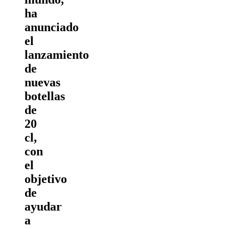
ha
anunciado
el
lanzamiento
de
nuevas
botellas
de
20
cl,
con
el
objetivo
de
ayudar
a