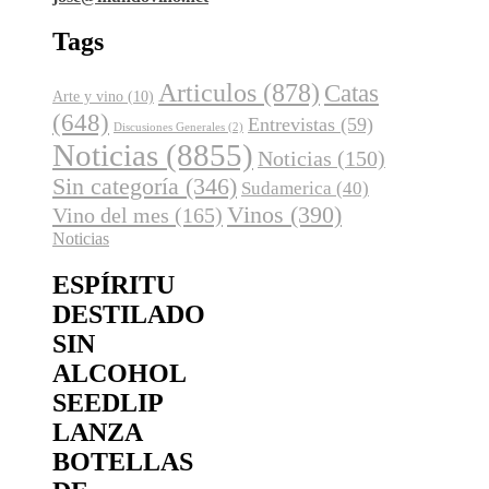
Tags
Articulos
(878)
Catas
Arte y vino
(10)
(648)
Entrevistas
(59)
Discusiones Generales
(2)
Noticias
(8855)
Noticias
(150)
Sin categoría
(346)
Sudamerica
(40)
Vinos
(390)
Vino del mes
(165)
Noticias
ESPÍRITU
DESTILADO
SIN
ALCOHOL
SEEDLIP
LANZA
BOTELLAS