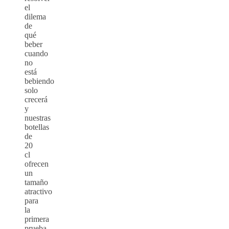
el
dilema
de
qué
beber
cuando
no
está
bebiendo
solo
crecerá
y
nuestras
botellas
de
20
cl
ofrecen
un
tamaño
atractivo
para
la
primera
prueba,