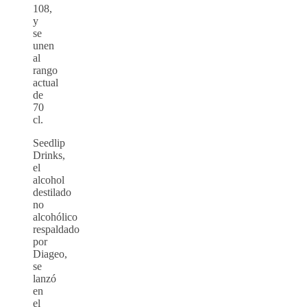
108,
y
se
unen
al
rango
actual
de
70
cl.
Seedlip
Drinks,
el
alcohol
destilado
no
alcohólico
respaldado
por
Diageo,
se
lanzó
en
el