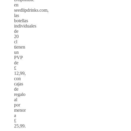
en
seedlipdrinks.com,
las
botellas
individuales
de
20
cl
tienen
un
PVP
de
£
12,99,
con
cajas
de
regalo
al
por
menor
a
£
25,99.