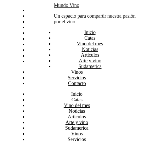
Skip
Mundo Vino
Inicio
to
Catas
Un espacio para compartir nuestra pasión
content
Vino del mes
por el vino.
Noticias
Inicio
Articulos
Catas
Arte y vino
Vino del mes
Sudamerica
Noticias
Vinos
Articulos
Servicios
Arte y vino
Contacto
Sudamerica
Vinos
Servicios
Contacto
Inicio
Catas
Vino del mes
Noticias
Articulos
Arte y vino
Sudamerica
Vinos
Servicios