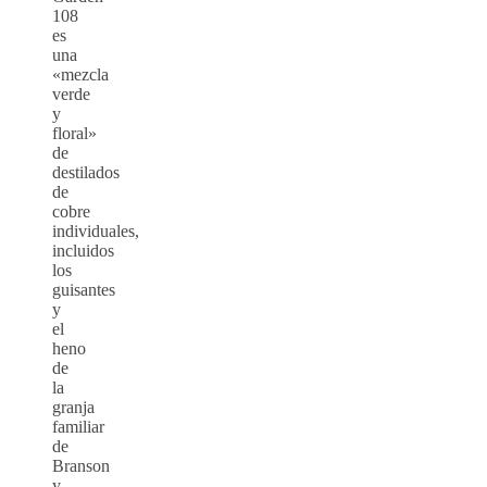
108
es
una
«mezcla
verde
y
floral»
de
destilados
de
cobre
individuales,
incluidos
los
guisantes
y
el
heno
de
la
granja
familiar
de
Branson
y