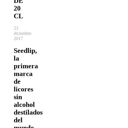
DE
20
CL
23
diciembre
2017
Seedlip,
la
primera
marca
de
licores
sin
alcohol
destilados
del
mundo,