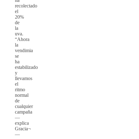
ha
recolectado
el
20%
de
la
uva.
“Ahora
la
vendimia
se
ha
estabilizado
y
llevamos
el
ritmo
normal
de
cualquier
campaña
—
explica
Gracia¬
—