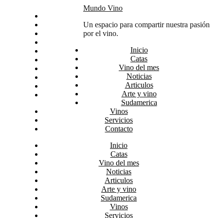
Skip
Mundo Vino
Inicio
to
Catas
Un espacio para compartir nuestra pasión
content
Vino del mes
por el vino.
Noticias
Inicio
Articulos
Catas
Arte y vino
Vino del mes
Sudamerica
Noticias
Vinos
Articulos
Servicios
Arte y vino
Contacto
Sudamerica
Vinos
Servicios
Contacto
Inicio
Catas
Vino del mes
Noticias
Articulos
Arte y vino
Sudamerica
Vinos
Servicios