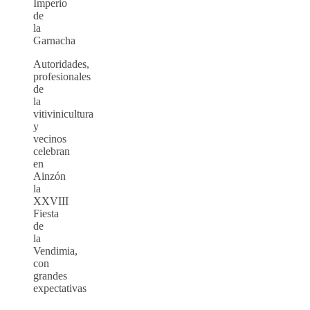
Imperio
de
la
Garnacha
Autoridades,
profesionales
de
la
vitivinicultura
y
vecinos
celebran
en
Ainzón
la
XXVIII
Fiesta
de
la
Vendimia,
con
grandes
expectativas