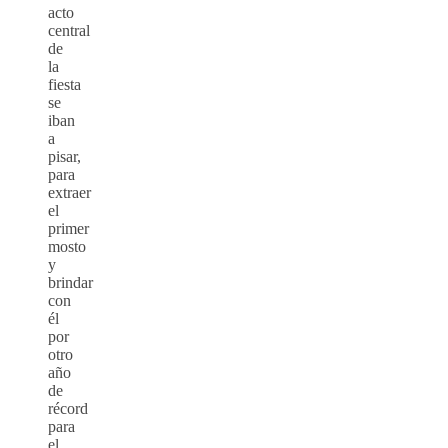
acto
central
de
la
fiesta
se
iban
a
pisar,
para
extraer
el
primer
mosto
y
brindar
con
él
por
otro
año
de
récord
para
el