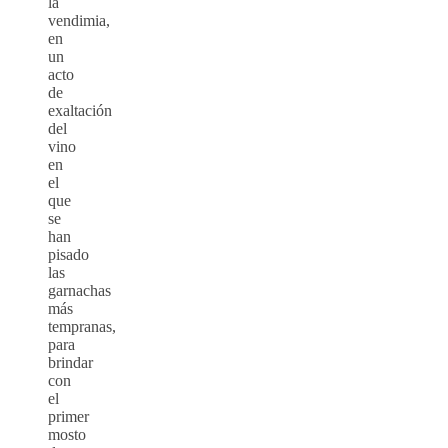
la
vendimia,
en
un
acto
de
exaltación
del
vino
en
el
que
se
han
pisado
las
garnachas
más
tempranas,
para
brindar
con
el
primer
mosto