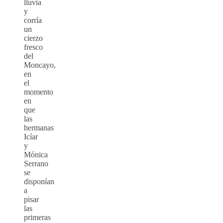
lluvia
y
corría
un
cierzo
fresco
del
Moncayo,
en
el
momento
en
que
las
hermanas
Icíar
y
Mónica
Serrano
se
disponían
a
pisar
las
primeras