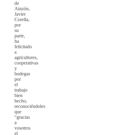
de
Ainzón,
Javier
Corella,
por
su
parte,
ha
felicitado
a
agricultores,
cooperativas
y
bodegas
por
el
trabajo
bien
hecho,
reconociéndoles
que
“gracias
a
vosotros
el