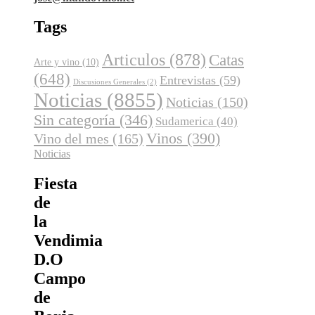
Tags
Articulos
(878)
Catas
Arte y vino
(10)
(648)
Entrevistas
(59)
Discusiones Generales
(2)
Noticias
(8855)
Noticias
(150)
Sin categoría
(346)
Sudamerica
(40)
Vinos
(390)
Vino del mes
(165)
Noticias
Fiesta
de
la
Vendimia
D.O
Campo
de