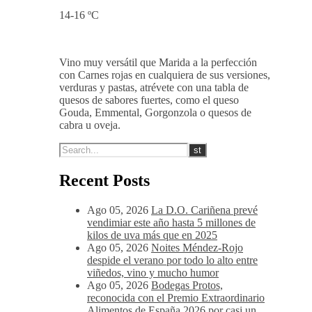
La entrada en boca es golosa y
amplia, tanino equilibrado y dulce
además de pulido, post-gusto
afrutado-balsámico.
14-16 ºC
Vino muy versátil que Marida a la perfección
con Carnes rojas en cualquiera de sus versiones,
verduras y pastas, atrévete con una tabla de
quesos de sabores fuertes, como el queso
Gouda, Emmental, Gorgonzola o quesos de
cabra u oveja.
Recent Posts
Ago 05, 2026
La D.O. Cariñena prevé
vendimiar este año hasta 5 millones de