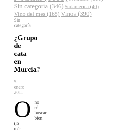
Sin categoría
(346)
Sudamerica
(40)
Vinos
(390)
Vino del mes
(165)
Sin
categoría
¿Grupo
de
cata
en
Murcia?
5
enero
2011
O
no
sé
buscar
bien,
(lo
más