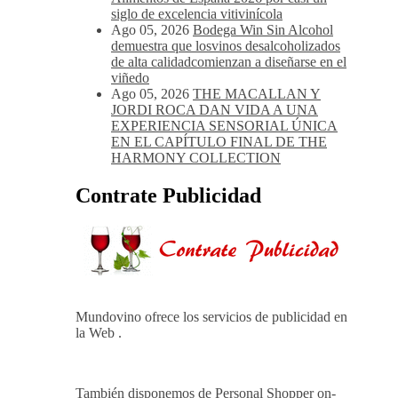
kilos de uva más que en 2025
Ago 05, 2026
Noites Méndez-Rojo
despide el verano por todo lo alto entre
viñedos, vino y mucho humor
Ago 05, 2026
Bodegas Protos,
reconocida con el Premio Extraordinario
Alimentos de España 2026 por casi un
siglo de excelencia vitivinícola
Ago 05, 2026
Bodega Win Sin Alcohol
demuestra que losvinos desalcoholizados
de alta calidadcomienzan a diseñarse en el
viñedo
Ago 05, 2026
THE MACALLAN Y
JORDI ROCA DAN VIDA A UNA
EXPERIENCIA SENSORIAL ÚNICA
EN EL CAPÍTULO FINAL DE THE
HARMONY COLLECTION
Contrate Publicidad