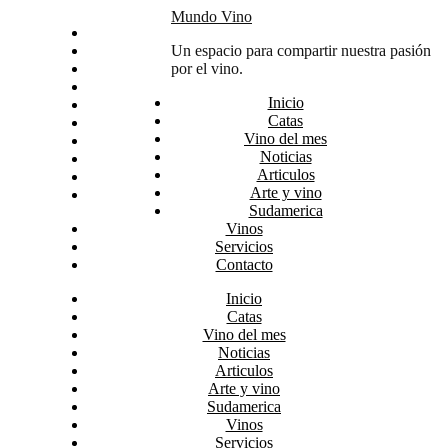
Skip
Mundo Vino
Inicio
to
Catas
Un espacio para compartir nuestra pasión
content
Vino del mes
por el vino.
Noticias
Inicio
Articulos
Catas
Arte y vino
Vino del mes
Sudamerica
Noticias
Vinos
Articulos
Servicios
Arte y vino
Contacto
Sudamerica
Vinos
Servicios
Contacto
Inicio
Catas
Vino del mes
Noticias
Articulos
Arte y vino
Sudamerica
Vinos
Servicios