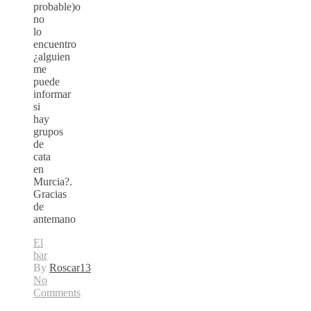
probable)o
no
lo
encuentro
¿alguien
me
puede
informar
si
hay
grupos
de
cata
en
Murcia?.
Gracias
de
antemano
El
bar
By
Roscar13
No
Comments