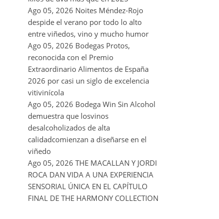
RECENT POSTS
Ago 05, 2026
La D.O. Cariñena prevé
vendimiar este año hasta 5 millones de
kilos de uva más que en 2025
Ago 05, 2026
Noites Méndez-Rojo
despide el verano por todo lo alto
entre viñedos, vino y mucho humor
Ago 05, 2026
Bodegas Protos,
reconocida con el Premio
Extraordinario Alimentos de España
2026 por casi un siglo de excelencia
vitivinícola
Ago 05, 2026
Bodega Win Sin Alcohol
demuestra que losvinos
desalcoholizados de alta
calidadcomienzan a diseñarse en el
viñedo
Ago 05, 2026
THE MACALLAN Y JORDI