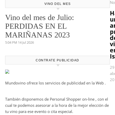
No
VINO DEL MES
H
Vino del mes de Julio:
u
a
PERDIDAS EN EL
p
MARIÑANAS 2023
d
v
5:04 PM
14 Jul 2026
e
I
CONTRATE PUBLICIDAD
29
abr
20
Mundovino ofrece los servicios de publicidad en la Web .
También disponemos de Personal Shopper on-line , con el
cual te podemos asesorar a la hora de la mejor elección de
tu vino para ese evento o cita especial.