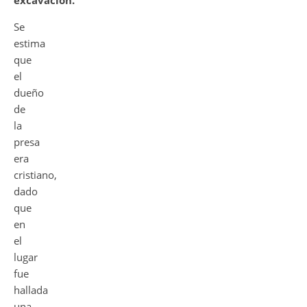
excavación.
Se
estima
que
el
dueño
de
la
presa
era
cristiano,
dado
que
en
el
lugar
fue
hallada
una