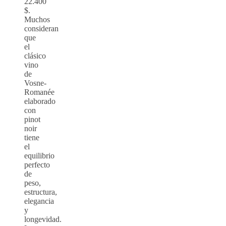
22.400
$.
Muchos
consideran
que
el
clásico
vino
de
Vosne-
Romanée
elaborado
con
pinot
noir
tiene
el
equilibrio
perfecto
de
peso,
estructura,
elegancia
y
longevidad.