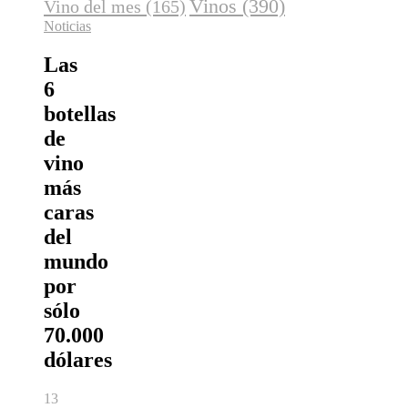
Vinos
(390)
Vino del mes
(165)
Noticias
Las
6
botellas
de
vino
más
caras
del
mundo
por
sólo
70.000
dólares
13