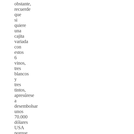
obstante,
recuerde
que
si
quiere
una
cajita
variada
con
estos
6
vinos,
tres
blancos
y
tres
tintos,
apresúrese
a
desembolsar
unos
70.000
dólares
USA
porque