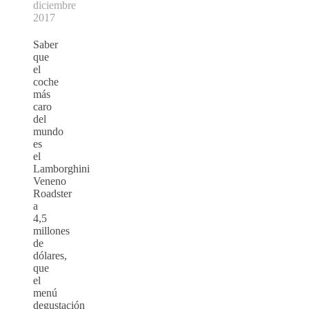
diciembre
2017
Saber
que
el
coche
más
caro
del
mundo
es
el
Lamborghini
Veneno
Roadster
a
4,5
millones
de
dólares,
que
el
menú
degustación