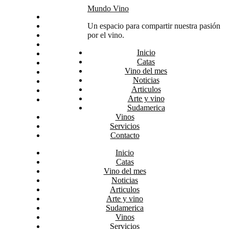
Skip
Mundo Vino
Inicio
to
Catas
Un espacio para compartir nuestra pasión
content
Vino del mes
por el vino.
Noticias
Inicio
Articulos
Catas
Arte y vino
Vino del mes
Sudamerica
Noticias
Vinos
Articulos
Servicios
Arte y vino
Contacto
Sudamerica
Vinos
Servicios
Contacto
Inicio
Catas
Vino del mes
Noticias
Articulos
Arte y vino
Sudamerica
Vinos
Servicios