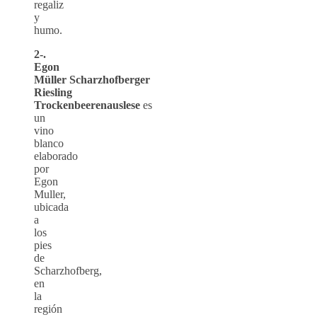
regaliz
y
humo.
2-.
Egon
Müller
Scharzhofberger
Riesling
Trockenbeerenauslese
es
un
vino
blanco
elaborado
por
Egon
Muller,
ubicada
a
los
pies
de
Scharzhofberg,
en
la
región