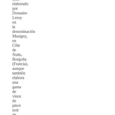
elaborado
por
Domaine
Leroy
en
la
denominación
Musigny,
en
Côte
de
Nuits,
Borgoña
(Francia),
aunque
también
elabora
una
gama
de
vinos
de
pinot
noir
de