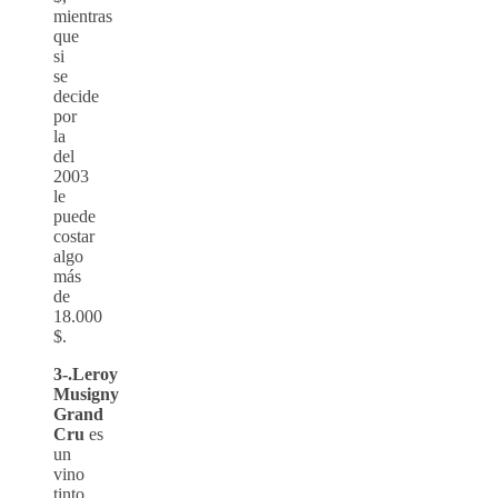
mientras
que
si
se
decide
por
la
del
2003
le
puede
costar
algo
más
de
18.000
$.
3-.Leroy
Musigny
Grand
Cru
es
un
vino
tinto