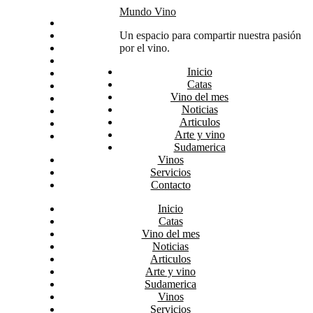
Skip
Mundo Vino
Inicio
to
Catas
Un espacio para compartir nuestra pasión
content
Vino del mes
por el vino.
Noticias
Inicio
Articulos
Catas
Arte y vino
Vino del mes
Sudamerica
Noticias
Vinos
Articulos
Servicios
Arte y vino
Contacto
Sudamerica
Vinos
Servicios
Contacto
Inicio
Catas
Vino del mes
Noticias
Articulos
Arte y vino
Sudamerica
Vinos
Servicios