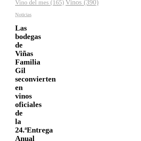
Vinos
(390)
Vino del mes
(165)
Noticias
Las
bodegas
de
Viñas
Familia
Gil
seconvierten
en
vinos
oficiales
de
la
24.ªEntrega
Anual