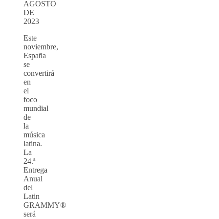
AGOSTO
DE
2023
Este
noviembre,
España
se
convertirá
en
el
foco
mundial
de
la
música
latina.
La
24.ª
Entrega
Anual
del
Latin
GRAMMY®
será