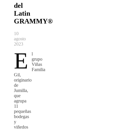
del
Latin
GRAMMY®
10
agosto
2023
E
l
grupo
Viñas
Familia
Gil,
originario
de
Jumilla,
que
agrupa
11
pequeñas
bodegas
y
viñedos