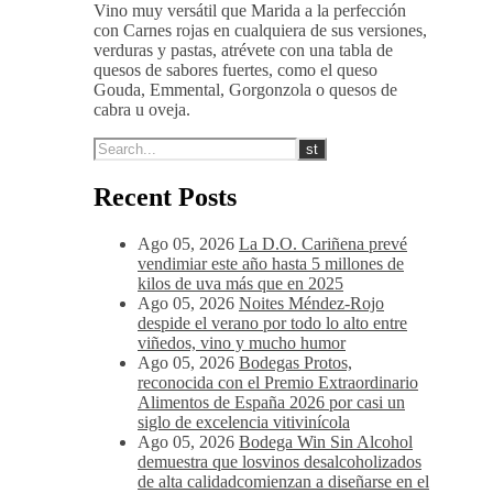
Vino muy versátil que Marida a la perfección
con Carnes rojas en cualquiera de sus versiones,
verduras y pastas, atrévete con una tabla de
quesos de sabores fuertes, como el queso
Gouda, Emmental, Gorgonzola o quesos de
cabra u oveja.
Recent Posts
Ago 05, 2026
La D.O. Cariñena prevé
vendimiar este año hasta 5 millones de
kilos de uva más que en 2025
Ago 05, 2026
Noites Méndez-Rojo
despide el verano por todo lo alto entre
viñedos, vino y mucho humor
Ago 05, 2026
Bodegas Protos,
reconocida con el Premio Extraordinario
Alimentos de España 2026 por casi un
siglo de excelencia vitivinícola
Ago 05, 2026
Bodega Win Sin Alcohol
demuestra que losvinos desalcoholizados
de alta calidadcomienzan a diseñarse en el