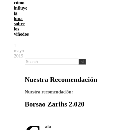
cómo
influye
la
luna
sobre
los
viñedos
1
mayo
2019
Nuestra Recomendación
Nuestra recomendación:
Borsao Zarihs 2.020
ata