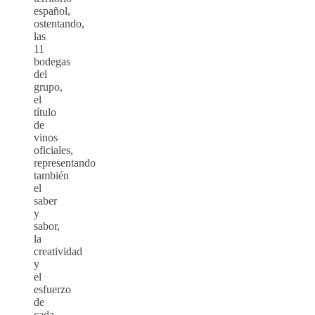
español,
ostentando,
las
11
bodegas
del
grupo,
el
título
de
vinos
oficiales,
representando
también
el
saber
y
sabor,
la
creatividad
y
el
esfuerzo
de
cada