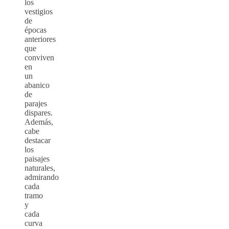
los
vestigios
de
épocas
anteriores
que
conviven
en
un
abanico
de
parajes
dispares.
Además,
cabe
destacar
los
paisajes
naturales,
admirando
cada
tramo
y
cada
curva