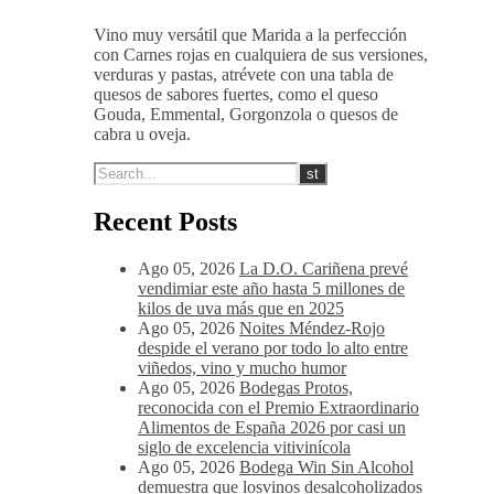
Vino muy versátil que Marida a la perfección
con Carnes rojas en cualquiera de sus versiones,
verduras y pastas, atrévete con una tabla de
quesos de sabores fuertes, como el queso
Gouda, Emmental, Gorgonzola o quesos de
cabra u oveja.
Recent Posts
Ago 05, 2026
La D.O. Cariñena prevé
vendimiar este año hasta 5 millones de
kilos de uva más que en 2025
Ago 05, 2026
Noites Méndez-Rojo
despide el verano por todo lo alto entre
viñedos, vino y mucho humor
Ago 05, 2026
Bodegas Protos,
reconocida con el Premio Extraordinario
Alimentos de España 2026 por casi un
siglo de excelencia vitivinícola
Ago 05, 2026
Bodega Win Sin Alcohol
demuestra que losvinos desalcoholizados