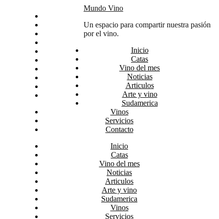
Skip
Mundo Vino
Inicio
to
Catas
Un espacio para compartir nuestra pasión
content
Vino del mes
por el vino.
Noticias
Inicio
Articulos
Catas
Arte y vino
Vino del mes
Sudamerica
Noticias
Vinos
Articulos
Servicios
Arte y vino
Contacto
Sudamerica
Vinos
Servicios
Contacto
Inicio
Catas
Vino del mes
Noticias
Articulos
Arte y vino
Sudamerica
Vinos
Servicios