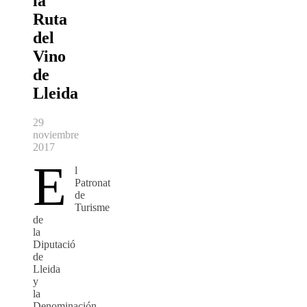
la
Ruta
del
Vino
de
Lleida
29
noviembre
2017
E
l
Patronat
de
Turisme
de
la
Diputació
de
Lleida
y
la
Denominación