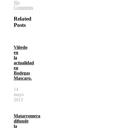
No
Comments
Related
Posts
Viñedo
en
la
actualidad
en
Bodegas
Mascaro.
14
mayo
2013
Matarromera
difunde
la