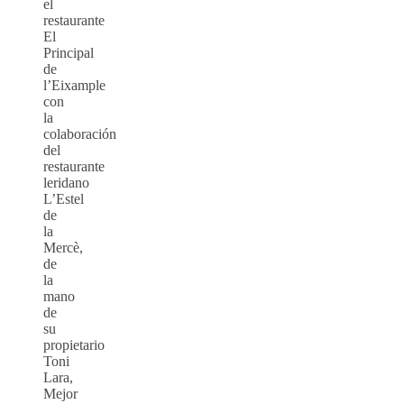
el
restaurante
El
Principal
de
l’Eixample
con
la
colaboración
del
restaurante
leridano
L’Estel
de
la
Mercè,
de
la
mano
de
su
propietario
Toni
Lara,
Mejor