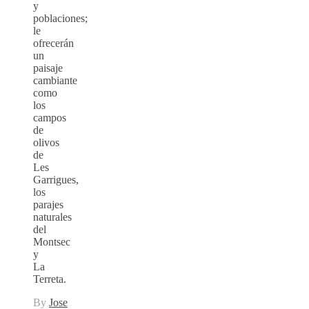
y
poblaciones;
le
ofrecerán
un
paisaje
cambiante
como
los
campos
de
olivos
de
Les
Garrigues,
los
parajes
naturales
del
Montsec
y
La
Terreta.
By
Jose