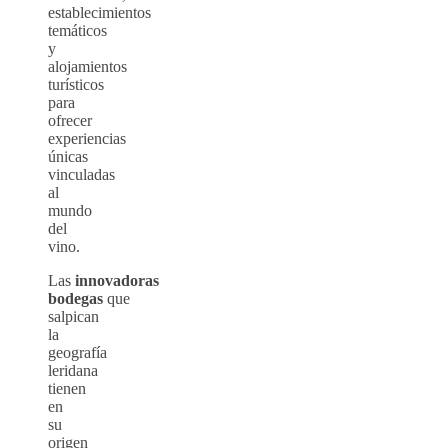
establecimientos
temáticos
y
alojamientos
turísticos
para
ofrecer
experiencias
únicas
vinculadas
al
mundo
del
vino.
Las
innovadoras
bodegas
que
salpican
la
geografía
leridana
tienen
en
su
origen