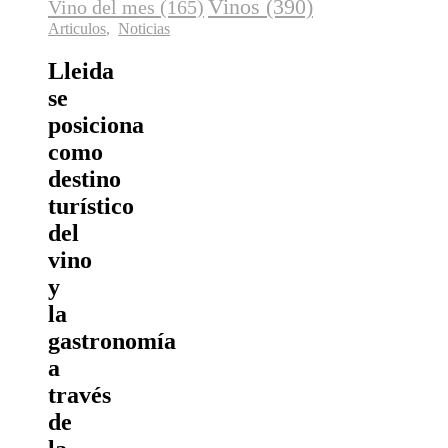
Vinos
(390)
Vino del mes
(165)
Articulos
,
Noticias
Lleida
se
posiciona
como
destino
turístico
del
vino
y
la
gastronomía
a
través
de