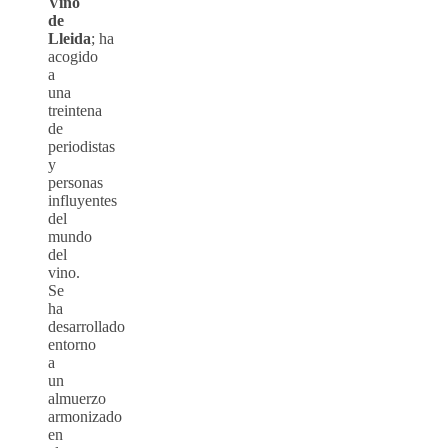
Vino
de
Lleida
; ha
acogido
a
una
treintena
de
periodistas
y
personas
influyentes
del
mundo
del
vino.
Se
ha
desarrollado
entorno
a
un
almuerzo
armonizado
en