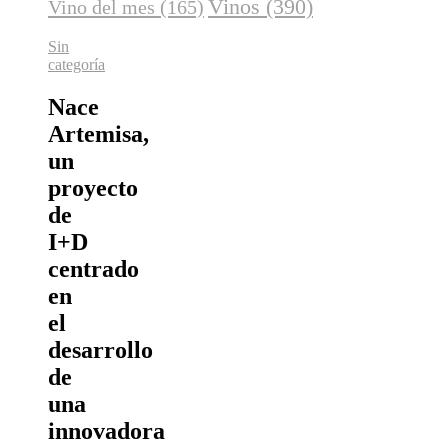
Vinos
(390)
Vino del mes
(165)
Sin
categoría
Nace
Artemisa,
un
proyecto
de
I+D
centrado
en
el
desarrollo
de
una
innovadora