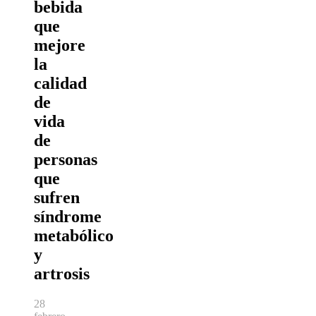
bebida
que
mejore
la
calidad
de
vida
de
personas
que
sufren
síndrome
metabólico
y
artrosis
28