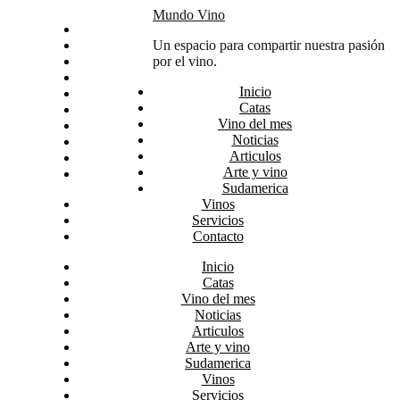
Skip
Mundo Vino
Inicio
to
Catas
Un espacio para compartir nuestra pasión
content
Vino del mes
por el vino.
Noticias
Inicio
Articulos
Catas
Arte y vino
Vino del mes
Sudamerica
Noticias
Vinos
Articulos
Servicios
Arte y vino
Contacto
Sudamerica
Vinos
Servicios
Contacto
Inicio
Catas
Vino del mes
Noticias
Articulos
Arte y vino
Sudamerica
Vinos
Servicios