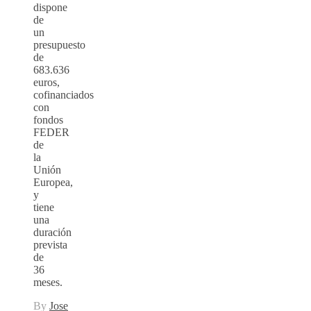
dispone
de
un
presupuesto
de
683.636
euros,
cofinanciados
con
fondos
FEDER
de
la
Unión
Europea,
y
tiene
una
duración
prevista
de
36
meses.
By
Jose